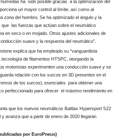
 húmedas ha sido posible gracias a la optimización del
oporciona un mayor control al límite, así como al
la zona del hombro. Se ha optimizado el ángulo y la
ar que las fuerzas que actúan sobre el neumático
ea en seco o en mojado. Otros ajustes adicionales de
 conducción suave y la respuesta del neumático”.
gestone explica que ha empleado su “vanguardista
a tecnología de filamentos HTSPC, otorgando la
 los motoristas experimenten una conducción suave y se
 guarda relación con los surcos en 3D presentes en el
tremos de los surcos), esenciales para obtener una
ico perfeccionado para ofrecer el máximo rendimiento en
punta que los nuevos neumáticos Battlax Hypersport S22
y avanza que a partir de enero de 2020 llegarán
 publicadas por EuroPneus)