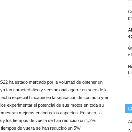
Ga
p
Al
eq
Gr
ef
Ne
h
l S22 ha estado marcado por la voluntad de obtener un
ya tan característico y sensacional agarre en seco de la
echo especial hincapié en la sensación de contacto y en
rios experimentar el potencial de sus motos en toda su
C
emuestran mejoras en todos los aspectos. En seco, la
y los tiempos de vuelta se han reducido un 1,2%,
A
tiempos de vuelta se han reducido un 5%”.
N