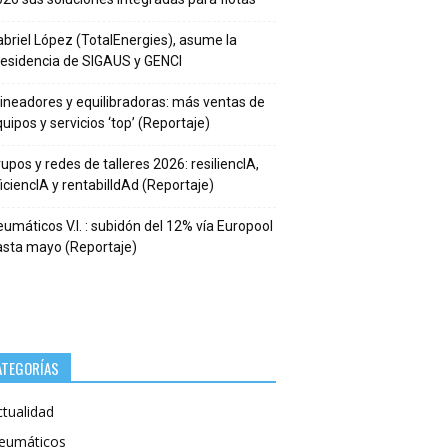
briel López (TotalEnergies), asume la
residencia de SIGAUS y GENCI
ineadores y equilibradoras: más ventas de
uipos y servicios ‘top’ (Reportaje)
upos y redes de talleres 2026: resiliencIA,
iciencIA y rentabilIdAd (Reportaje)
umáticos V.I. : subidón del 12% vía Europool
asta mayo (Reportaje)
ATEGORÍAS
ctualidad
eumáticos