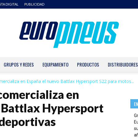
STA DIGITAL
PUBLICIDAD
GRUPOS Y REDES
EQUIPAMIENTO
PRODUCTOS
DISTRIBUIDORES
Europneus
ercializa en España el nuevo Battlax Hypersport S22 para motos...
comercializa en
E
 Battlax Hypersport
G
deportivas
E
su
añ