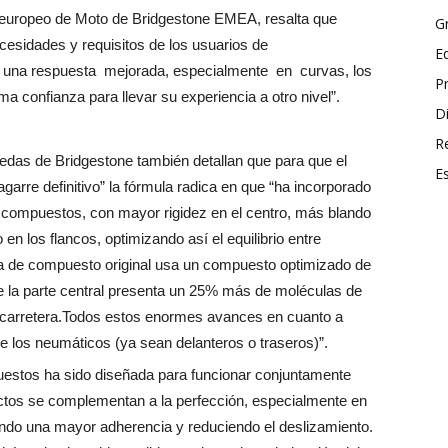
o europeo de Moto de Bridgestone EMEA, resalta que
G
cesidades y requisitos de los usuarios de
E
 una respuesta mejorada, especialmente en curvas, los
P
 confianza para llevar su experiencia a otro nivel”.
Di
R
uedas de Bridgestone también detallan que para que el
E
garre definitivo” la fórmula radica en que “ha incorporado
e compuestos, con mayor rigidez en el centro, más blando
en los flancos, optimizando así el equilibrio entre
a de compuesto original usa un compuesto optimizado de
ue la parte central presenta un 25% más de moléculas de
a carretera.Todos estos enormes avances en cuanto a
 de los neumáticos (ya sean delanteros o traseros)”.
stos ha sido diseñada para funcionar conjuntamente
ectos se complementan a la perfección, especialmente en
ando una mayor adherencia y reduciendo el deslizamiento.