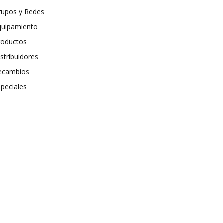
rupos y Redes
quipamiento
roductos
stribuidores
ecambios
speciales