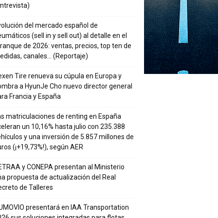
ntrevista)
volución del mercado español de
umáticos (sell in y sell out) al detalle en el
ranque de 2026: ventas, precios, top ten de
edidas, canales… (Reportaje)
xen Tire renueva su cúpula en Europa y
ombra a HyunJe Cho nuevo director general
ra Francia y España
s matriculaciones de renting en España
eleran un 10,16% hasta julio con 235.388
hículos y una inversión de 5.857 millones de
ros (¡+19,73%!), según AER
ETRAA y CONEPA presentan al Ministerio
a propuesta de actualización del Real
creto de Talleres
UMOVIO presentará en IAA Transportation
26 sus soluciones integradas para flotas