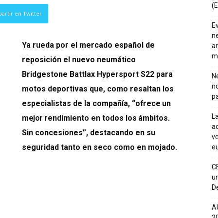
(E
artir en Twitter
E
ne
Ya rueda por el mercado español de
ar
m
reposición el nuevo neumático
Bridgestone Battlax Hypersport S22 para
Ne
n
motos deportivas que, como resaltan los
pa
especialistas de la compañía, “
ofrece
un
La
mejor
rendimiento en todos
los
ámbitos.
ac
Sin concesiones”, destacando en su
ve
seguridad tanto en seco como en mojado.
eu
C
un
De
A
20