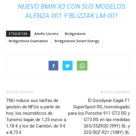
NUEVO BMW X3 CON SUS MODELOS
ALENZA 001 Y BLIZZAK LM-001
ETIQUETAS
Adolfo Llorens
Bridgestone
Bridgestone Examation
Bridgestone Smart Energy
Artículo anterior
Artículo siguiente
TNU reduce sus tarifas de
El Goodyear Eagle F1
gestión de NFUs a partir de
SuperSport RS, homologado
hoy: los neumáticos de
para los Porsche 911 GT2 RS y
Turismo bajan de 1,25 euros a
GT3 RS en las medidas
1,18 € y los de Camión, de 9 €
265/35ZR20 (99Y) XL y
a 8,75 €
325/30Z R21 (108Y) XL