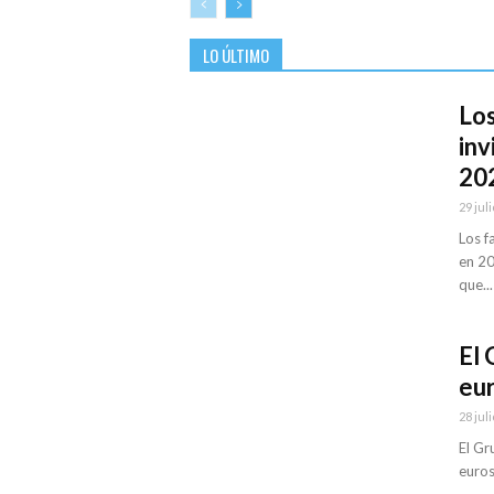
LO ÚLTIMO
Los
inv
20
29 juli
Los f
en 20
que...
El 
eur
28 juli
El Gr
euros