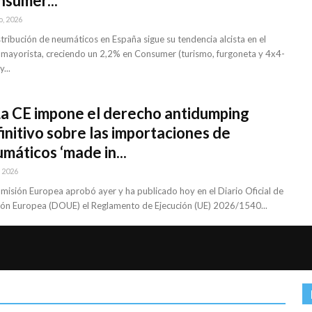
sumer...
o, 2026
stribución de neumáticos en España sigue su tendencia alcista en el
 mayorista, creciendo un 2,2% en Consumer (turismo, furgoneta y 4x4-
...
La CE impone el derecho antidumping
initivo sobre las importaciones de
máticos ‘made in...
, 2026
misión Europea aprobó ayer y ha publicado hoy en el Diario Oficial de
ión Europea (DOUE) el Reglamento de Ejecución (UE) 2026/1540...