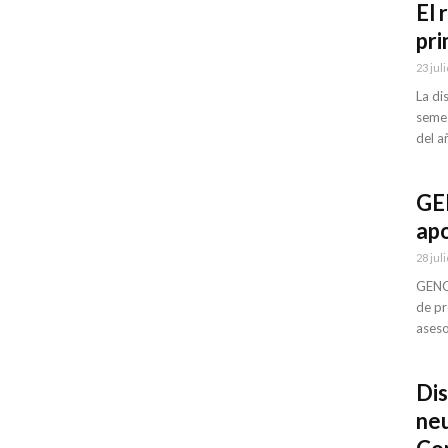
El 
pr
23 juli
La di
semes
del añ
GE
apo
28 juli
GENCI
de pr
aseso
Dis
neu