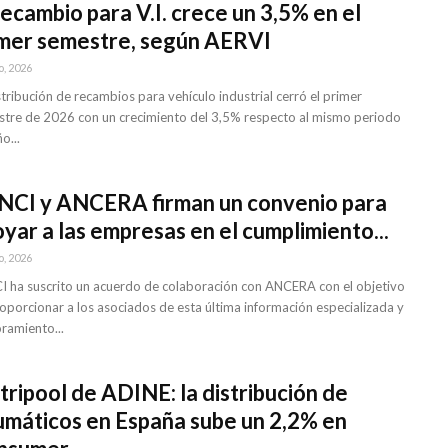
recambio para V.I. crece un 3,5% en el
imer semestre, según AERVI
o, 2026
stribución de recambios para vehículo industrial cerró el primer
tre de 2026 con un crecimiento del 3,5% respecto al mismo periodo
o...
NCI y ANCERA firman un convenio para
yar a las empresas en el cumplimiento...
o, 2026
 ha suscrito un acuerdo de colaboración con ANCERA con el objetivo
oporcionar a los asociados de esta última información especializada y
ramiento...
tripool de ADINE: la distribución de
máticos en España sube un 2,2% en