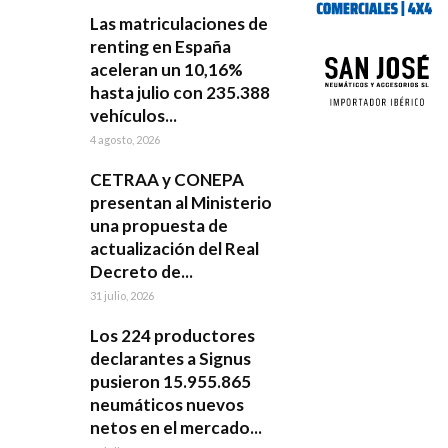
Las matriculaciones de
renting en España
aceleran un 10,16%
hasta julio con 235.388
vehículos...
4 agosto, 2026
CETRAA y CONEPA
presentan al Ministerio
una propuesta de
actualización del Real
Decreto de...
31 julio, 2026
Los 224 productores
declarantes a Signus
pusieron 15.955.865
neumáticos nuevos
netos en el mercado...