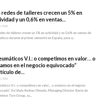
 redes de talleres crecen un 5% en
ividad y un 0,6% en ventas...
o, 2026
edes de talleres crecen un 5% en actividad y un 0,6% en ventas de
ticos durante el primer semestre en España, pese a...
umáticos V.I.: o competimos en valor… o
amos en el negocio equivocado”
tículo de...
o, 2026
áticos V.I.: o competimos en valor… o estamos en el negocio
ocado". Así títula Andreu Olmedo, Managing Director Iberia de
teon Tyre Group, su...