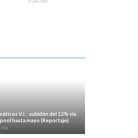
27 julio, 2026
áticos V.I. : subidón del 12% vía
pool hasta mayo (Reportaje)
, 2026