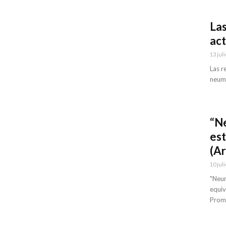
Las
act
13 juli
Las r
neumá
“Ne
est
(Ar
10 juli
"Neum
equiv
Prome