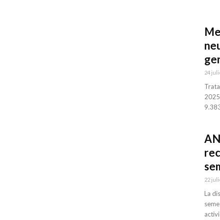
Me
neu
ge
24 juli
Trata
2025:
9.383
ANC
rec
se
22 juli
La di
semes
activi