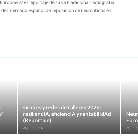
 'Europneus' el reportaje de su ya tradicional radiografía
as del mercado español de reposición de neumáticos en
s
Grupos y redes de talleres 2026:
p’
resiliencIA, eficiencIA y rentabilIdAd
Neum
(Reportaje)
Euro
30 julio, 2026
30 julio