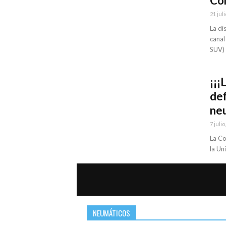
Con
21 juli
La di
canal
SUV) y
¡¡¡
def
neu
7 julio
La Co
la Un
NEUMÁTICOS