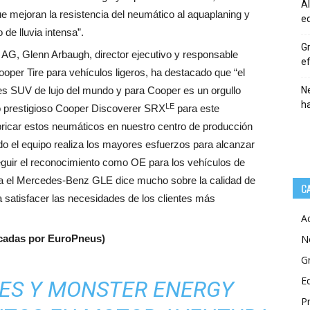
Al
 mejoran la resistencia del neumático al aquaplaning y
eq
de lluvia intensa”.
Gr
 AG, Glenn Arbaugh, director ejecutivo y responsable
ef
oper Tire para vehículos ligeros, ha destacado que “el
 SUV de lujo del mundo y para Cooper es un orgullo
Ne
h
LE
 prestigioso Cooper Discoverer SRX
para este
ricar estos neumáticos en nuestro centro de producción
do el equipo realiza los mayores esfuerzos para alcanzar
eguir el reconocimiento como OE para los vehículos de
ra el Mercedes-Benz GLE dice mucho sobre la calidad de
C
 satisfacer las necesidades de los clientes más
A
icadas por EuroPneus)
N
G
E
RES Y MONSTER ENERGY
P