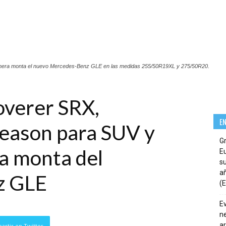
imera monta el nuevo Mercedes-Benz GLE en las medidas 255/50R19XL y 275/50R20.
overer SRX,
E
season para SUV y
G
a monta del
E
su
añ
z GLE
(E
E
ne
ar
artir en Twitter