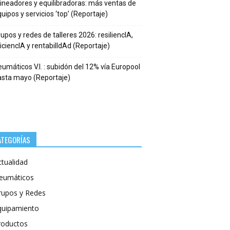
ineadores y equilibradoras: más ventas de
uipos y servicios ‘top’ (Reportaje)
upos y redes de talleres 2026: resiliencIA,
iciencIA y rentabilIdAd (Reportaje)
umáticos V.I. : subidón del 12% vía Europool
asta mayo (Reportaje)
ATEGORÍAS
ctualidad
eumáticos
rupos y Redes
quipamiento
roductos