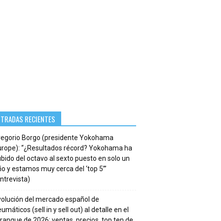
NTRADAS RECIENTES
regorio Borgo (presidente Yokohama
urope): “¿Resultados récord? Yokohama ha
bido del octavo al sexto puesto en solo un
o y estamos muy cerca del ‘top 5’”
ntrevista)
volución del mercado español de
umáticos (sell in y sell out) al detalle en el
ranque de 2026: ventas, precios, top ten de