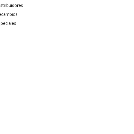
stribuidores
ecambios
speciales