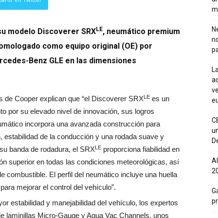
m
Ne
LE
 su modelo Discoverer SRX
, neumático premium
n
homologado como equipo original (OE) por
pa
ercedes-Benz GLE en las dimensiones
La
ac
ve
LE
tas de Cooper explican que “el Discoverer SRX
es un
eu
o por su elevado nivel de innovación, sus logros
C
neumático incorpora una avanzada construcción para
un
n, estabilidad de la conducción y una rodada suave y
De
LE
 su banda de rodadura, el SRX
proporciona fiabilidad en
A
ción superior en todas las condiciones meteorológicas, así
20
 combustible. El perfil del neumático incluye una huella
para mejorar el control del vehículo”.
Ga
p
r estabilidad y manejabilidad del vehículo, los expertos
e laminillas Micro-Gauge y Aqua Vac Channels, unos