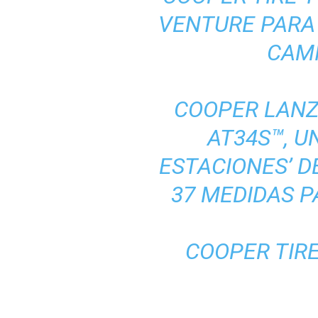
VENTURE PARA
CAM
COOPER LANZ
AT34S™, U
ESTACIONES’ D
37 MEDIDAS P
COOPER TIR