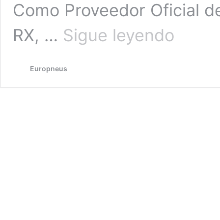
Como Proveedor Oficial d
Cooper
RX, …
Sigue leyendo
Tire
presenta
el
Europneus
Cooper
Zeon
CS8
World
RX-
Edition
en
el
circuito
de
Silverstone