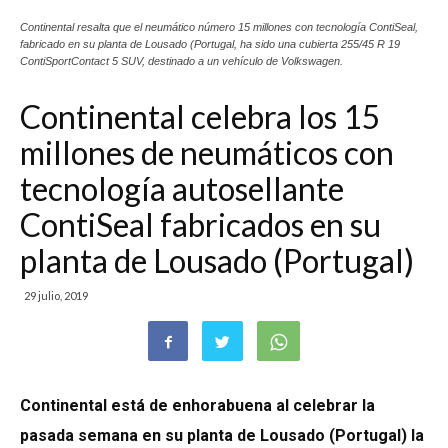
Continental resalta que el neumático número 15 millones con tecnología ContiSeal,
fabricado en su planta de Lousado (Portugal, ha sido una cubierta 255/45 R 19
ContiSportContact 5 SUV, destinado a un vehículo de Volkswagen.
Continental celebra los 15
millones de neumáticos con
tecnología autosellante
ContiSeal fabricados en su
planta de Lousado (Portugal)
29 julio, 2019
Continental está de enhorabuena al celebrar la
pasada semana en su planta de Lousado (Portugal) la