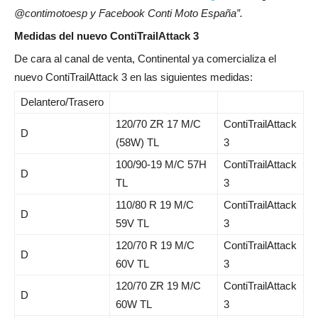
@contimotoesp y Facebook Conti Moto España”.
Medidas del nuevo ContiTrailAttack 3
De cara al canal de venta, Continental ya comercializa el
nuevo ContiTrailAttack 3 en las siguientes medidas:
Delantero/Trasero
120/70 ZR 17 M/C
ContiTrailAttack
D
(58W) TL
3
100/90-19 M/C 57H
ContiTrailAttack
D
TL
3
110/80 R 19 M/C
ContiTrailAttack
D
59V TL
3
120/70 R 19 M/C
ContiTrailAttack
D
60V TL
3
120/70 ZR 19 M/C
ContiTrailAttack
D
60W TL
3