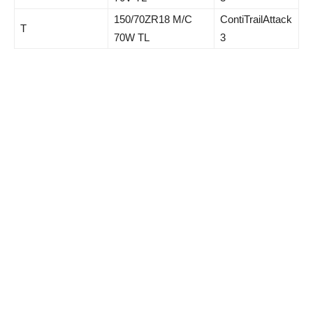
150/70ZR18 M/C
ContiTrailAttack
T
70W TL
3