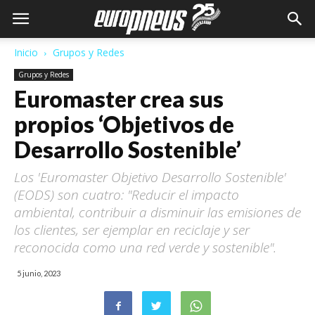
Inicio
Grupos y Redes
Grupos y Redes
Euromaster crea sus
propios ‘Objetivos de
Desarrollo Sostenible’
Los 'Euromaster Objetivo Desarrollo Sostenible'
(EODS) son cuatro: "Reducir el impacto
ambiental, contribuir a disminuir las emisiones de
los clientes, ser ejemplar en reciclaje y ser
reconocida como una red verde y sostenible".
5 junio, 2023