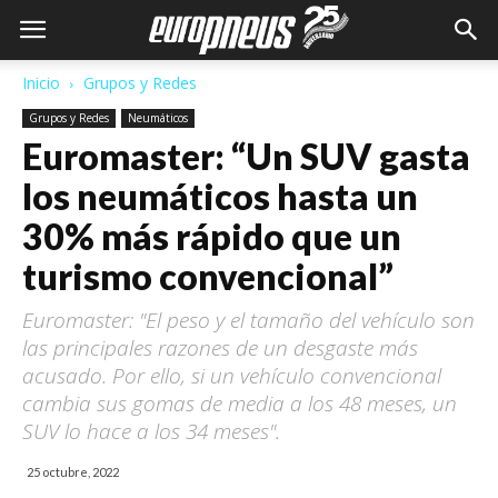
Inicio
Grupos y Redes
Grupos y Redes
Neumáticos
Euromaster: “Un SUV gasta
los neumáticos hasta un
30% más rápido que un
turismo convencional”
Euromaster: "El peso y el tamaño del vehículo son
las principales razones de un desgaste más
acusado. Por ello, si un vehículo convencional
cambia sus gomas de media a los 48 meses, un
SUV lo hace a los 34 meses".
25 octubre, 2022