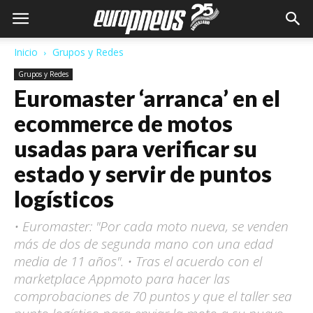
Inicio
Grupos y Redes
Grupos y Redes
Euromaster ‘arranca’ en el
ecommerce de motos
usadas para verificar su
estado y servir de puntos
logísticos
• Euromaster: "Por cada moto nueva, se venden
más de dos de segunda mano con una edad
media de 11 años". • Tras el acuerdo con el
marketplace Appmoto para hacer las
comprobaciones de 70 puntos y que el taller sea