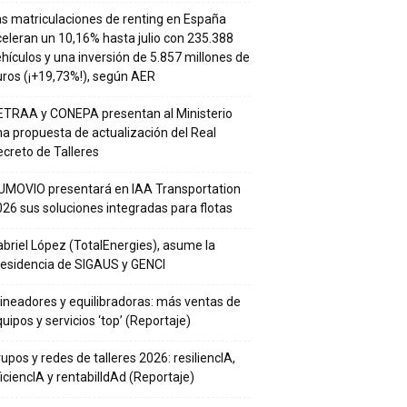
s matriculaciones de renting en España
eleran un 10,16% hasta julio con 235.388
hículos y una inversión de 5.857 millones de
ros (¡+19,73%!), según AER
ETRAA y CONEPA presentan al Ministerio
a propuesta de actualización del Real
creto de Talleres
UMOVIO presentará en IAA Transportation
26 sus soluciones integradas para flotas
briel López (TotalEnergies), asume la
residencia de SIGAUS y GENCI
ineadores y equilibradoras: más ventas de
uipos y servicios ‘top’ (Reportaje)
upos y redes de talleres 2026: resiliencIA,
iciencIA y rentabilIdAd (Reportaje)