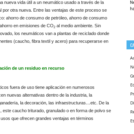
a nueva vida útil a un neumático usado a través de la
Ne
h
al por otra nueva. Entre las ventajas de este proceso se
co: ahorro de consumo de petróleo, ahorro de consumo
 ahorro en emisiones de CO
al medio ambiente. Sin
2
enovado, los neumáticos van a plantas de reciclado donde
entes (caucho, fibra textil y acero) para recuperarse en
C
A
N
ación de un residuo en recurso
G
E
icos fuera de uso tiene aplicación en numerosos
P
n nuevas alternativas dentro de la industria, la
Di
a ganadería, la decoración, las infraestructuras…etc. De la
 este caucho triturado, granulado o en forma de polvo se
R
os usos que ofrecen grandes ventajas en términos
E