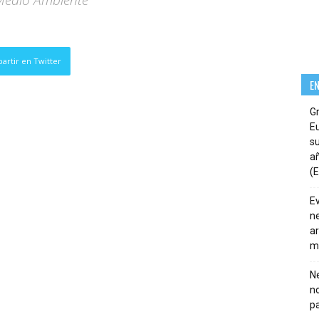
 Medio Ambiente"
artir en Twitter
E
G
E
su
añ
(E
E
ne
ar
m
Ne
n
pa