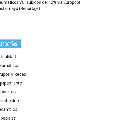
umáticos V.I. : subidón del 12% vía Europool
asta mayo (Reportaje)
ATEGORÍAS
ctualidad
eumáticos
rupos y Redes
quipamiento
roductos
stribuidores
ecambios
speciales