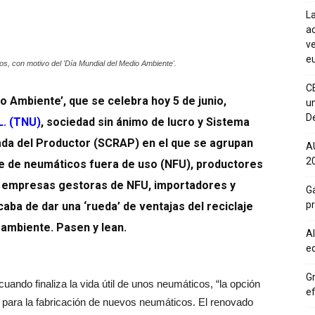
La
ac
ve
eu
os, con motivo del 'Día Mundial del Medio Ambiente'.
C
o Ambiente’, que se celebra hoy 5 de junio,
un
De
L. (TNU)
, sociedad sin ánimo de lucro y Sistema
ada del Productor (SCRAP) en el que se agrupan
A
20
je de neumáticos fuera de uso (NFU), productores
 empresas gestoras de NFU, importadores y
Ga
p
caba de dar una ‘rueda’ de ventajas del reciclaje
ambiente. Pasen y lean.
Al
eq
Gr
ando finaliza la vida útil de unos neumáticos, “la opción
ef
s para la fabricación de nuevos neumáticos. El renovado