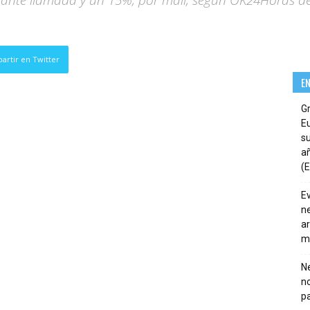
diante llamada y un 15%, por mail, según OK24Horas d
artir en Twitter
E
G
E
su
añ
(E
E
ne
ar
m
Ne
n
pa