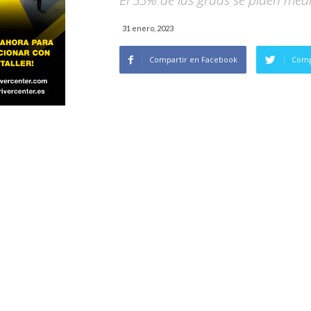
El 53% de las grúas se piden me
31 enero, 2023
Compartir en Facebook
Comp