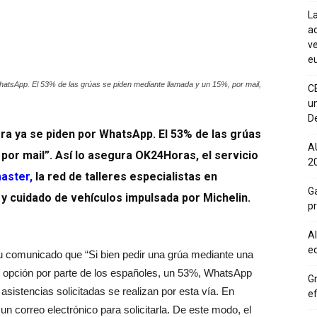
La
ac
ve
eu
hatsApp. El 53% de las grúas se piden mediante llamada y un 15%, por mail,
C
un
De
era
ya se piden por WhatsApp.
El 53% de las grúas
A
por mail”. Así
lo asegura OK24Horas, el servicio
20
aster
,
la red de talleres especialistas en
Ga
y cuidado de vehículos impulsada por Michelin.
p
Al
eq
u comunicado que “Si bien pedir una grúa mediante una
pal opción por parte de los españoles, un 53%, WhatsApp
Gr
asistencias solicitadas se realizan por esta vía. En
ef
n correo electrónico para solicitarla. De este modo, el