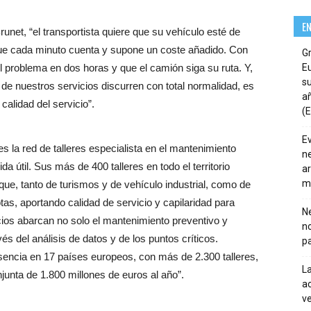
E
net, “el transportista quiere que su vehículo esté de
orque cada minuto cuenta y supone un coste añadido. Con
G
roblema en dos horas y que el camión siga su ruta. Y,
E
su
de nuestros servicios discurren con total normalidad, es
añ
calidad del servicio”.
(E
E
la red de talleres especialista en el mantenimiento
ne
ida útil. Sus más de 400 talleres en todo el territorio
ar
m
rque, tanto de turismos y de vehículo industrial, como de
tas, aportando calidad de servicio y capilaridad para
Ne
ios abarcan no solo el mantenimiento preventivo y
n
vés del análisis de datos y de los puntos críticos.
pa
esencia en 17 países europeos, con más de 2.300 talleres,
La
junta de 1.800 millones de euros al año”.
ac
ve