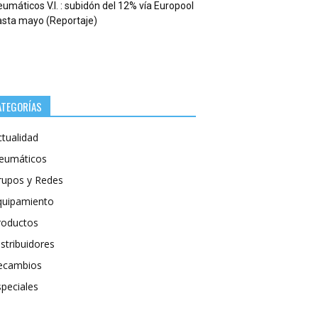
umáticos V.I. : subidón del 12% vía Europool
asta mayo (Reportaje)
ATEGORÍAS
ctualidad
eumáticos
rupos y Redes
quipamiento
roductos
stribuidores
ecambios
speciales