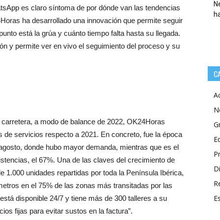
Ne
atsApp es claro síntoma de por dónde van las tendencias
h
oras ha desarrollado una innovación que permite seguir
punto está la grúa y cuánto tiempo falta hasta su llegada.
ión y permite ver en vivo el seguimiento del proceso y su
C
A
N
a en carretera, a modo de balance de 2022, OK24Horas
G
s de servicios respecto a 2021. En concreto, fue la época
E
 agosto, donde hubo mayor demanda, mientras que es el
P
tencias, el 67%. Una de las claves del crecimiento de
Di
 1.000 unidades repartidas por toda la Península Ibérica,
R
metros en el 75% de las zonas más transitadas por las
E
está disponible 24/7 y tiene más de 300 talleres a su
cios fijas para evitar sustos en la factura”.