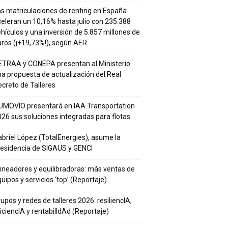
s matriculaciones de renting en España
eleran un 10,16% hasta julio con 235.388
hículos y una inversión de 5.857 millones de
ros (¡+19,73%!), según AER
ETRAA y CONEPA presentan al Ministerio
a propuesta de actualización del Real
creto de Talleres
UMOVIO presentará en IAA Transportation
26 sus soluciones integradas para flotas
briel López (TotalEnergies), asume la
residencia de SIGAUS y GENCI
ineadores y equilibradoras: más ventas de
uipos y servicios ‘top’ (Reportaje)
upos y redes de talleres 2026: resiliencIA,
iciencIA y rentabilIdAd (Reportaje)