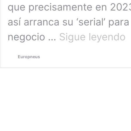
que precisamente en 2023
así arranca su ‘serial’ par
Eu
negocio …
Sigue leyendo
ce
su
60
Europneus
ani
“L
es
de
vi
de
los
co
au
po
sei
en
los