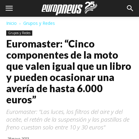
Inicio
Grupos y Redes
Grupos y Redes
Euromaster: “Cinco
componentes de la moto
que valen igual que un libro
y pueden ocasionar una
avería de hasta 6.000
euros”
Euromaster: "Las luces, los filtros del aire y del
aceite, el retén de la suspensión y las pastillas de
freno cuestan solo entre 10 y 30 euros"
29 mayo, 2023