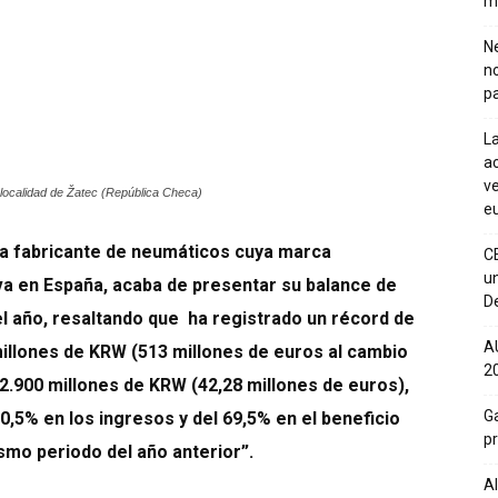
m
Ne
n
pa
La
ac
ve
 localidad de Žatec (República Checa)
eu
na fabricante de neumáticos cuya marca
C
un
va en España, acaba de presentar su balance de
De
l año, resaltando que ha registrado un récord de
A
illones de KRW (513 millones de euros al cambio
20
62.900 millones de KRW (42,28 millones de euros),
Ga
,5% en los ingresos y del 69,5% en el beneficio
p
mo periodo del año anterior”.
Al