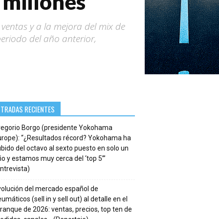
 millones
ventas y a la mejora del mix de
eriodo del año anterior,
NTRADAS RECIENTES
regorio Borgo (presidente Yokohama
urope): “¿Resultados récord? Yokohama ha
bido del octavo al sexto puesto en solo un
o y estamos muy cerca del ‘top 5’”
ntrevista)
volución del mercado español de
umáticos (sell in y sell out) al detalle en el
ranque de 2026: ventas, precios, top ten de