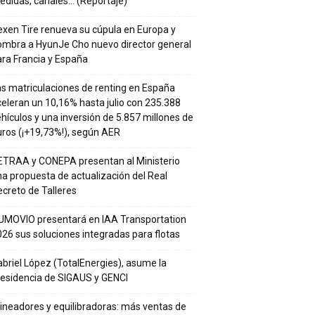
edidas, canales… (Reportaje)
xen Tire renueva su cúpula en Europa y
ombra a HyunJe Cho nuevo director general
ra Francia y España
s matriculaciones de renting en España
eleran un 10,16% hasta julio con 235.388
hículos y una inversión de 5.857 millones de
ros (¡+19,73%!), según AER
ETRAA y CONEPA presentan al Ministerio
a propuesta de actualización del Real
creto de Talleres
UMOVIO presentará en IAA Transportation
26 sus soluciones integradas para flotas
briel López (TotalEnergies), asume la
residencia de SIGAUS y GENCI
ineadores y equilibradoras: más ventas de