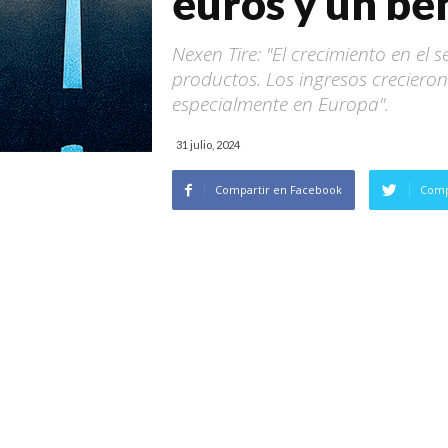
euros y un be
Nexen Tire: "El crecimiento en el
productos. Los ingresos creciero
especialmente en Europa".
31 julio, 2024
Compartir en Facebook
Comp