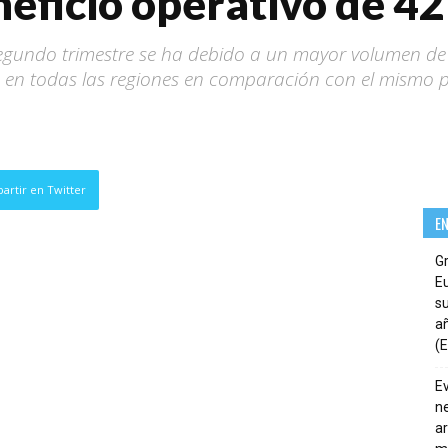
neficio operativo de 42
 segundo trimestre se ha debido a un mayor volumen de 
n en todas las regiones en comparación con el mismo p
artir en Twitter
E
G
E
su
añ
(E
E
ne
ar