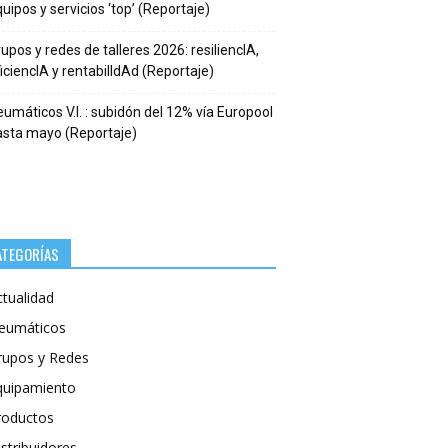
uipos y servicios ‘top’ (Reportaje)
upos y redes de talleres 2026: resiliencIA,
iciencIA y rentabilIdAd (Reportaje)
umáticos V.I. : subidón del 12% vía Europool
asta mayo (Reportaje)
ATEGORÍAS
ctualidad
eumáticos
rupos y Redes
quipamiento
roductos
stribuidores