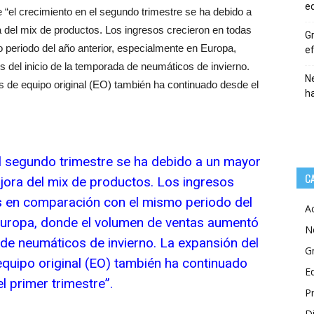
eq
“el crecimiento en el segundo trimestre se ha debido a
 del mix de productos. Los ingresos crecieron en todas
Gr
 periodo del año anterior, especialmente en Europa,
ef
del inicio de la temporada de neumáticos de invierno.
Ne
 de equipo original (EO) también ha continuado desde el
h
el segundo trimestre se ha debido a un mayor
C
jora del mix de productos. Los ingresos
es en comparación con el mismo periodo del
A
 Europa, donde el volumen de ventas aumentó
N
 de neumáticos de invierno. La expansión del
G
quipo original (EO) también ha continuado
E
l primer trimestre”.
P
Di