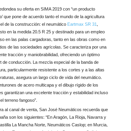
edondea su oferta en SIMA 2019 con “un producto
do’ que pone de acuerdo tanto el mundo de la agricultura
el de la construcción: el neumático
Eartmax SR 31
,
sto en la medida 20.5 R 25 y destinado para un empleo
so en las palas cargadoras, tanto en las obras como en
tios de las sociedades agrícolas. Se caracteriza por una
nte tracción y maniobrabilidad, ofreciendo un óptimo
rt de conducción. La mezcla especial de la banda de
ra, particularmente resistente a los cortes y a las altas
aturas, asegura un largo ciclo de vida del neumático.
nturones de acero multicapa y el dibujo rígido de los
s garantizan una excelente tracción y estabilidad incluso
el terreno fangoso”.
ra al canal de venta,
San José Neumáticos recuerda que
aña son los siguientes: “En Aragón, La Rioja, Navarra y
astilla La Mancha Norte, Neumáticos Caslop; en Murcia,