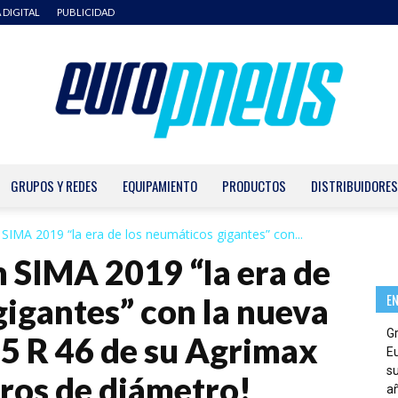
 DIGITAL
PUBLICIDAD
GRUPOS Y REDES
EQUIPAMIENTO
PRODUCTOS
DISTRIBUIDORES
Europneus
SIMA 2019 “la era de los neumáticos gigantes” con...
 SIMA 2019 “la era de
E
gigantes” con la nueva
G
5 R 46 de su Agrimax
E
su
tros de diámetro!
añ