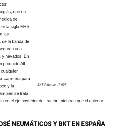
ctor
xiglás, que en
medida del
por la sigla M+S
a las
s de la banda de
aseguran una
os y nevados. En
 producto All
 cualquier
r carretera para
BKT Ridemax IT 697
ped y la
también se trata
en el eje posterior del tractor, mientras que el anterior
.
JOSÉ NEUMÁTICOS Y BKT EN ESPAÑA