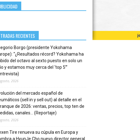
UBLICIDAD
NTRADAS RECIENTES
regorio Borgo (presidente Yokohama
urope): “¿Resultados récord? Yokohama ha
bido del octavo al sexto puesto en solo un
o y estamos muy cerca del ‘top 5’”
ntrevista)
agosto, 2026
volución del mercado español de
umáticos (sell in y sell out) al detalle en el
ranque de 2026: ventas, precios, top ten de
edidas, canales… (Reportaje)
agosto, 2026
xen Tire renueva su cúpula en Europa y
ombra a HyunJe Cho nuevo director general