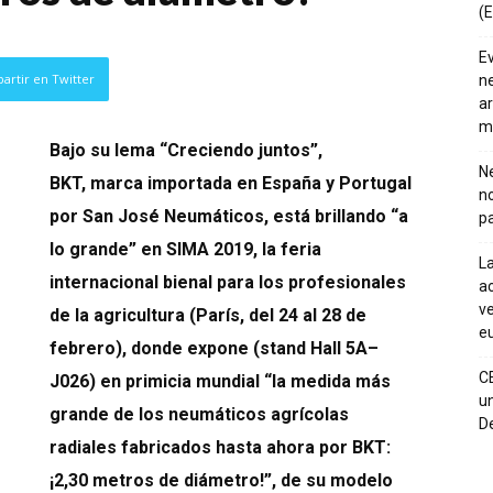
(E
E
artir en Twitter
ne
ar
m
Bajo su lema “Creciendo juntos”,
Ne
BKT, marca importada en España y Portugal
n
por San José Neumáticos, está brillando “a
pa
lo grande” en SIMA 2019, la feria
La
internacional bienal para los profesionales
ac
ve
de la agricultura (París, del 24 al 28 de
eu
febrero), donde expone (stand Hall 5A–
C
J026) en primicia mundial “la medida más
un
grande de los neumáticos agrícolas
De
radiales fabricados hasta ahora por BKT:
¡2,30 metros de diámetro!”, de su modelo