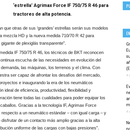
‘estrella’ Agrimax Force IF 750/75 R 46 para
P
tractores de alta potencia.
n que otras de sus ‘grandes’ estrellas serán sus modelos
E
la mezcla HD y la nueva medida 710/70 R 42 para
gigante de plexiglás transparente”.
G
E
medida IF 750/75 R 46, los técnicos de BKT reconocen
su
continua escucha de las necesidades en evolución del
añ
 demanda, las máquinas, los terrenos y el clima. Con
(E
tra ser capaz de afrontar los desafíos del mercado,
4 
proyectos e inaugurando la era de los neumáticos
E
ideal de eficiencia, productividad, flexibilidad y
ne
ración tiene todas las cualidades para poder equipar los
ar
m
caballos. Gracias a la tecnología IF, Agrimax Force
4 
or respecto a un neumático estándar – con igual carga – y
disfrutar de un contacto más amplio gracias a la alta
Ne
ibución uniforme de las cargas con bajas presiones”.
n