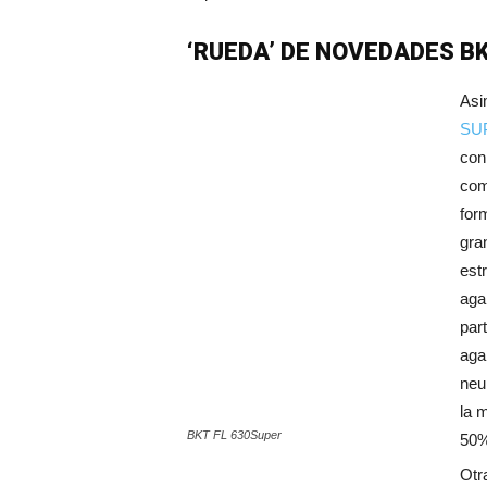
‘RUEDA’ DE NOVEDADES BK
Asi
SU
con
com
for
gra
est
aga
par
aga
neu
la 
BKT FL 630Super
50%
Otra