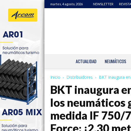
martes, 4 agosto, 2026
NEWSLETTER
REVISTA
ACTUALIDAD
NEUMÁTICOS
Inicio
Distribuidores
BKT inaugura en 
BKT inaugura en
los neumáticos 
medida IF 750/7
Force: ¡2,30 me