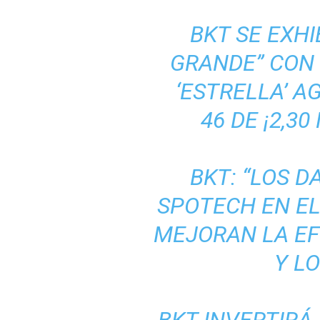
BKT SE EXHI
GRANDE” CON
‘ESTRELLA’ A
46 DE ¡2,3
BKT: “LOS D
SPOTECH EN EL
MEJORAN LA EF
Y L