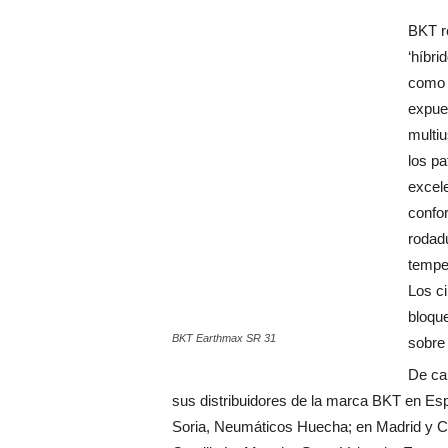
BKT r
‘híbri
como 
expue
multiu
los pa
excele
confo
rodadu
temper
Los ci
bloque
BKT Earthmax SR 31
sobre 
De ca
sus distribuidores de la marca BKT en Esp
Soria, Neumáticos Huecha; en Madrid y C