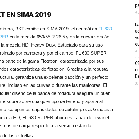
pa
4 
T EN SIMA 2019
La
mismo, BKT exhibe en SIMA 2019 “el neumático
FL 630
ac
PER
en la medida 650/55 R 26.5 y en la nueva versión
ve
eu
 la mezcla HD, Heavy Duty. Estudiado para su uso
4 
binado por carretera y por el campo, FL 630 SUPER
ma parte de la gama Flotation, caracterizada por sus
C
ndes características de flotación. Gracias a la robusta
un
De
ructura, garantiza una excelente tracción y un perfecto
31
rre, incluso en las curvas o durante las maniobras. El
ticular diseño de la banda de rodadura asegura un buen
rre sobre sobre cualquier tipo de terreno y aporta al
mático óptimas capacidades de autolimpieza. Gracias a
mezcla HD, FL 630 SUPER ahora es capaz de llevar el
 más de carga respecto a la versión estándar”.
 de las estrellas