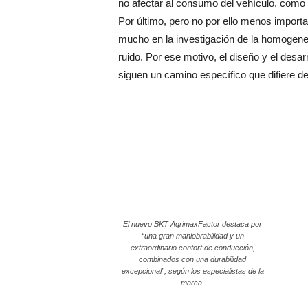
no afectar al consumo del vehículo, como
Por último, pero no por ello menos importan
mucho en la investigación de la homogenei
ruido. Por ese motivo, el diseño y el desa
siguen un camino específico que difiere de
El nuevo BKT AgrimaxFactor destaca por
“una gran maniobrabilidad y un
extraordinario confort de conducción,
combinados con una durabilidad
excepcional”, según los especialistas de la
marca.