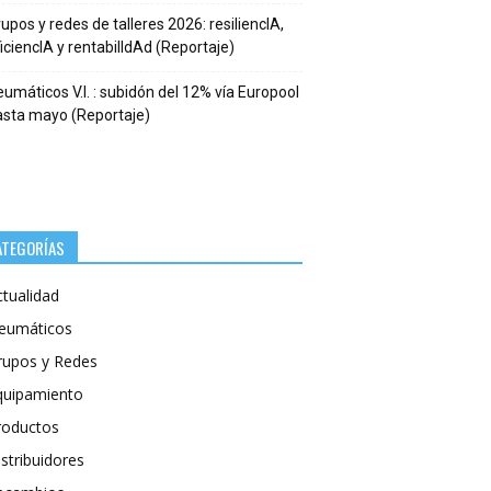
upos y redes de talleres 2026: resiliencIA,
iciencIA y rentabilIdAd (Reportaje)
umáticos V.I. : subidón del 12% vía Europool
asta mayo (Reportaje)
ATEGORÍAS
ctualidad
eumáticos
rupos y Redes
quipamiento
roductos
stribuidores