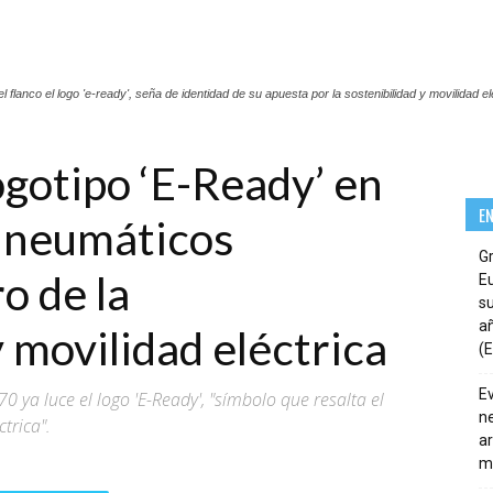
flanco el logo 'e-ready', seña de identidad de su apuesta por la sostenibilidad y movilidad el
gotipo ‘E-Ready’ en
E
s neumáticos
G
o de la
E
su
añ
y movilidad eléctrica
(E
E
0 ya luce el logo 'E-Ready', "símbolo que resalta el
ne
trica".
ar
m