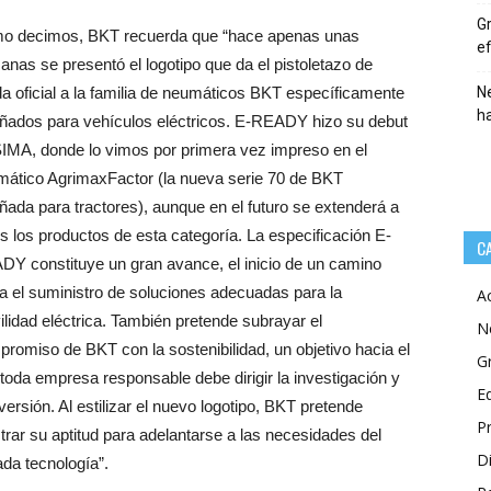
Gr
o decimos, BKT recuerda que “hace apenas unas
ef
nas se presentó el logotipo que da el pistoletazo de
da oficial a la familia de neumáticos BKT específicamente
Ne
h
ñados para vehículos eléctricos. E-READY hizo su debut
IMA, donde lo vimos por primera vez impreso en el
ático AgrimaxFactor (la nueva serie 70 de BKT
ñada para tractores), aunque en el futuro se extenderá a
s los productos de esta categoría. La especificación E-
C
Y constituye un gran avance, el inicio de un camino
a el suministro de soluciones adecuadas para la
A
lidad eléctrica. También pretende subrayar el
N
romiso de BKT con la sostenibilidad, un objetivo hacia el
G
toda empresa responsable debe dirigir la investigación y
E
nversión. Al estilizar el nuevo logotipo, BKT pretende
P
rar su aptitud para adelantarse a las necesidades del
Di
da tecnología”.