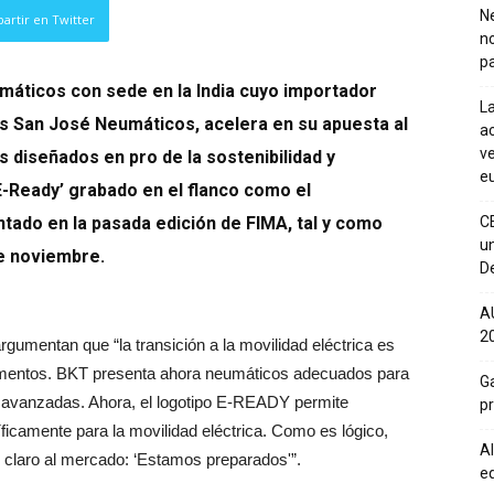
Ne
artir en Twitter
n
pa
umáticos con sede en la India cuyo importador
La
 es San José Neumáticos, acelera en su apuesta al
ac
ve
 diseñados en pro de la sostenibilidad y
eu
‘E-Ready’ grabado en el flanco como el
ntado en la pasada edición de FIMA,
tal y como
C
un
de noviembre.
De
A
20
rgumentan que “la transición a la movilidad eléctrica es
gmentos. BKT presenta ahora neumáticos adecuados para
Ga
s avanzadas. Ahora, el logotipo E-READY permite
p
icamente para la movilidad eléctrica. Como es lógico,
Al
claro al mercado: ‘Estamos preparados'”.
eq