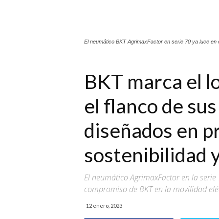
El neumático BKT AgrimaxFactor en serie 70 ya luce en el 
BKT marca el lo
el flanco de su
diseñados en pr
sostenibilidad 
El neumático AgrimaxFactor en la serie 7
compromiso de BKT en la movilidad eléc
12 enero, 2023