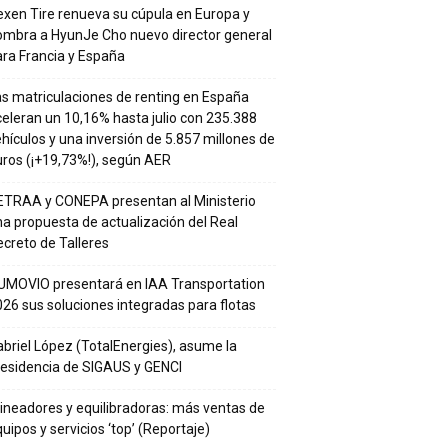
xen Tire renueva su cúpula en Europa y
ombra a HyunJe Cho nuevo director general
ra Francia y España
s matriculaciones de renting en España
eleran un 10,16% hasta julio con 235.388
hículos y una inversión de 5.857 millones de
ros (¡+19,73%!), según AER
ETRAA y CONEPA presentan al Ministerio
a propuesta de actualización del Real
creto de Talleres
UMOVIO presentará en IAA Transportation
26 sus soluciones integradas para flotas
briel López (TotalEnergies), asume la
residencia de SIGAUS y GENCI
ineadores y equilibradoras: más ventas de
uipos y servicios ‘top’ (Reportaje)