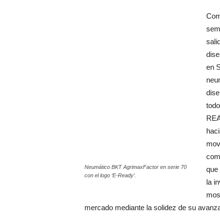
Com
sema
sali
dise
en S
neum
dise
todo
READ
haci
movi
comp
Neumático BKT AgrimaxFactor en serie 70
que 
con el logo ‘E-Ready’.
la i
most
mercado mediante la solidez de su avanza