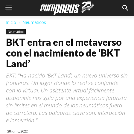
Inicio
Neumáticos
Neumáticos
BKT entra en el metaverso
con el nacimiento de ‘BKT
Land’
BKT: "Ha nacido ‘BKT Land’, un nuevo universo sin
fronteras. Un lugar donde lo real se confunde
con lo virtual. Un asistente virtual fácilmente
disponible nos guía por una experiencia futurista
sin límites en el mundo de los neumáticos fuera
de carretera. Las palabras clave son: interacción
e inmersión.".
28 junio, 2022