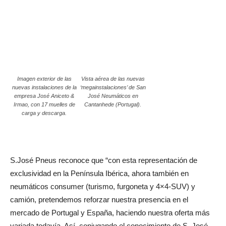
Imagen exterior de las
Vista aérea de las nuevas
nuevas instalaciones de la
‘megainstalaciones’ de San
empresa José Aniceto &
José Neumáticos en
Irmao, con 17 muelles de
Cantanhede (Portugal).
carga y descarga.
S.José Pneus reconoce que “con esta representación de
exclusividad en la Península Ibérica, ahora también en
neumáticos consumer (turismo, furgoneta y 4×4-SUV) y
camión, pretendemos reforzar nuestra presencia en el
mercado de Portugal y España, haciendo nuestra oferta más
variada todavía. Así, conjugando el conocimiento de S. José