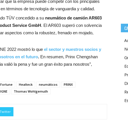
rar que la empresa puede competir con los principales
 en términos de tecnología de vanguardia y calidad.
cado
TÜV concedido a su
neumático de camión
AR603
oduct Service GmbH
. El AR603 superó con solvencia
C
tar aspectos como la robustez, frenado en mojado,
A
N
NE 2022 mostró lo que
el sector y nuestros socios y
sotros en el futuro
.
En resumen, Prinx Chengshan
G
ia valió la pena y fue un gran éxito para nosotros”,
E
P
Di
Fortune
Healteck
neumáticos
PRINX
OGNE
Thomas Wohlgemuth
R
E
Twitter