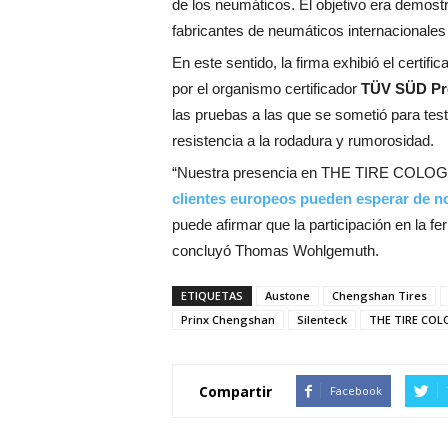
de los neumáticos. El objetivo era demost
fabricantes de neumáticos internacionales
En este sentido, la firma exhibió el certifi
por el organismo certificador
TÜV SÜD Pr
las pruebas a las que se sometió para tes
resistencia a la rodadura y rumorosidad.
“Nuestra presencia en THE TIRE COLOG
clientes europeos pueden esperar de no
puede afirmar que la participación en la fer
concluyó Thomas Wohlgemuth.
ETIQUETAS
Austone
Chengshan Tires
Prinx Chengshan
Silenteck
THE TIRE COL
Compartir
Facebook