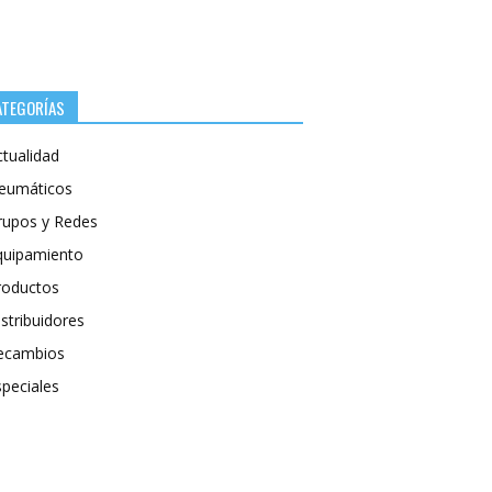
ATEGORÍAS
ctualidad
eumáticos
rupos y Redes
quipamiento
roductos
stribuidores
ecambios
speciales