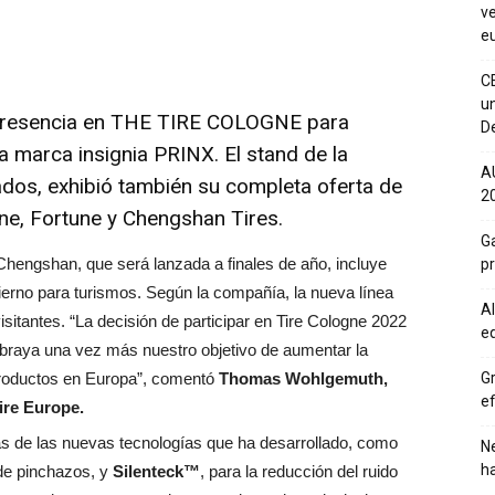
ve
eu
C
un
presencia en THE TIRE COLOGNE para
De
 marca insignia PRINX. El stand de la
A
os, exhibió también su completa oferta de
20
e, Fortune y Chengshan Tires.
Ga
hengshan, que será lanzada a finales de año, incluye
p
ierno para turismos. Según la compañía, la nueva línea
Al
sitantes. “La decisión de participar en Tire Cologne 2022
eq
braya una vez más nuestro objetivo de aumentar la
productos en Europa”, comentó
Thomas Wohlgemuth,
Gr
ef
ire Europe.
s de las nuevas tecnologías que ha desarrollado, como
Ne
h
 de pinchazos, y
Silenteck™
, para la reducción del ruido