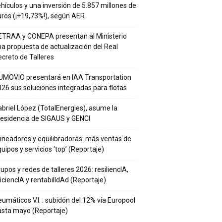
hículos y una inversión de 5.857 millones de
ros (¡+19,73%!), según AER
ETRAA y CONEPA presentan al Ministerio
a propuesta de actualización del Real
creto de Talleres
UMOVIO presentará en IAA Transportation
26 sus soluciones integradas para flotas
briel López (TotalEnergies), asume la
residencia de SIGAUS y GENCI
ineadores y equilibradoras: más ventas de
uipos y servicios ‘top’ (Reportaje)
upos y redes de talleres 2026: resiliencIA,
iciencIA y rentabilIdAd (Reportaje)
umáticos V.I. : subidón del 12% vía Europool
asta mayo (Reportaje)