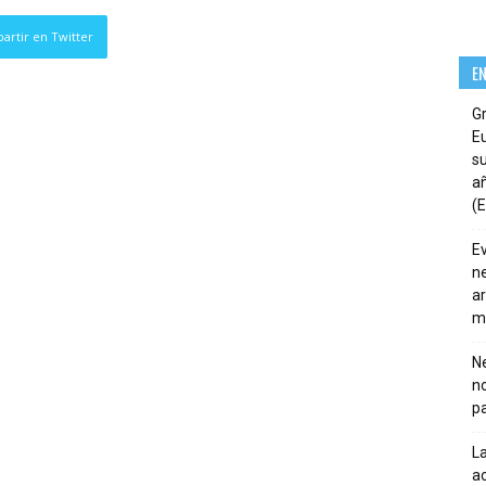
artir en Twitter
E
G
E
su
añ
(E
E
ne
ar
m
Ne
n
pa
La
ac