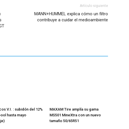
Artículo siguiente
u
MANN+HUMMEL explica cómo un filtro
s
contribuye a cuidar el medioambiente
 GT
os V.I. : subidón del 12%
MAXAM Tire amplía su gama
pool hasta mayo
MS501 MineXtra con un nuevo
je)
tamaño 50/65R51