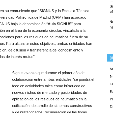
Gr
ala en su comunicado que “SIGNUS y la Escuela Técnica
ef
iversidad Politécnica de Madrid (UPM) han acordado
Ne
IGNUS bajo la denominación “
Aula SIGNUS
” para
h
ón en el área de la economía circular, vinculada a la
icaciones para los residuos de neumáticos fuera de su
ación. Para alcanzar estos objetivos, ambas entidades han
ión, de difusión y transferencia del conocimiento y
as de interés mutuo”.
C
A
Signus avanza que durante el primer año de
N
colaboración entre ambas entidades “se pondrá el
G
foco en actividades tales como búsqueda de
E
nuevos nichos de mercado y posibilidades de
P
aplicación de los residuos de neumático en la
edificación; desarrollo de sistemas constructivos
Di
y de prefabricados; recuperación de las fibras