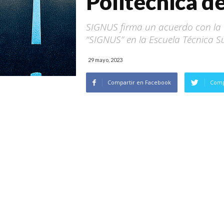
Politécnica d
SIGNUS firma un acuerdo con la U
“SIGNUS” en la Escuela Técnica Su
29 mayo, 2023
Compartir en Facebook
Comp