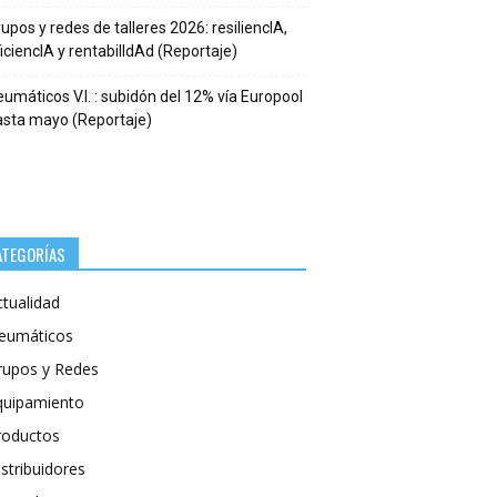
upos y redes de talleres 2026: resiliencIA,
iciencIA y rentabilIdAd (Reportaje)
umáticos V.I. : subidón del 12% vía Europool
asta mayo (Reportaje)
ATEGORÍAS
ctualidad
eumáticos
rupos y Redes
quipamiento
roductos
stribuidores