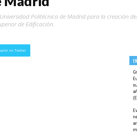
e Madrid
niversidad Politécnica de Madrid para la creación de
perior de Edificación.
artir en Twitter
E
G
E
su
añ
(E
E
ne
ar
m