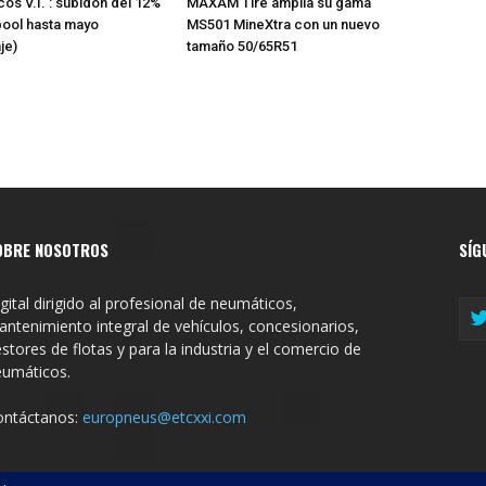
os V.I. : subidón del 12%
MAXAM Tire amplía su gama
pool hasta mayo
MS501 MineXtra con un nuevo
je)
tamaño 50/65R51
OBRE NOSOTROS
SÍG
gital dirigido al profesional de neumáticos,
ntenimiento integral de vehículos, concesionarios,
stores de flotas y para la industria y el comercio de
eumáticos.
ontáctanos:
europneus@etcxxi.com