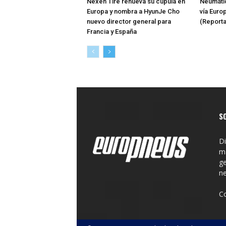
Nexen Tire renueva su cúpula en
Neumátic
Europa y nombra a HyunJe Cho
vía Euro
nuevo director general para
(Reporta
Francia y España
S
Di
ma
ge
n
C