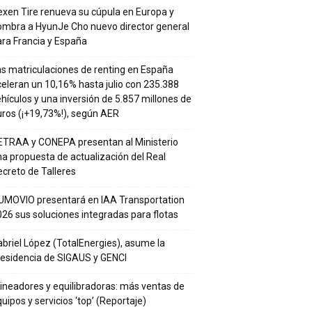
xen Tire renueva su cúpula en Europa y
ombra a HyunJe Cho nuevo director general
ra Francia y España
s matriculaciones de renting en España
eleran un 10,16% hasta julio con 235.388
hículos y una inversión de 5.857 millones de
ros (¡+19,73%!), según AER
ETRAA y CONEPA presentan al Ministerio
a propuesta de actualización del Real
creto de Talleres
UMOVIO presentará en IAA Transportation
26 sus soluciones integradas para flotas
briel López (TotalEnergies), asume la
residencia de SIGAUS y GENCI
ineadores y equilibradoras: más ventas de
uipos y servicios ‘top’ (Reportaje)