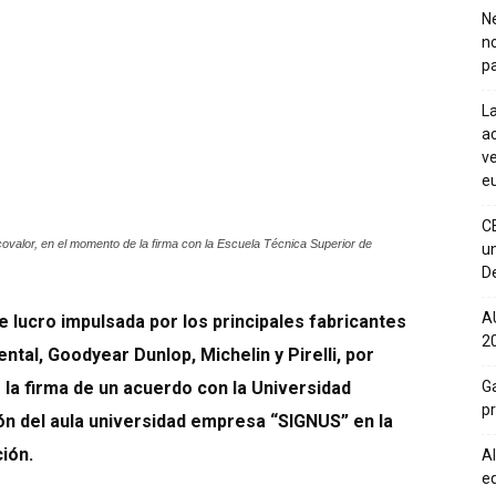
Ne
n
pa
La
ac
ve
eu
C
Ecovalor, en el momento de la firma con la Escuela Técnica Superior de
un
De
A
de lucro impulsada por los principales fabricantes
20
tal, Goodyear Dunlop, Michelin y Pirelli, por
 la firma de un acuerdo con la Universidad
Ga
p
ión del aula universidad empresa “SIGNUS” en la
ión.
Al
eq