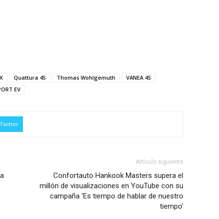
X
Quattura 4S
Thomas Wohlgemuth
VANEA 4S
PORT EV
Twitter
Artículo siguiente
la
Confortauto Hankook Masters supera el
millón de visualizaciones en YouTube con su
campaña ‘Es tiempo de hablar de nuestro
tiempo’