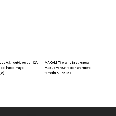
os V.I. : subidón del 12%
MAXAM Tire amplía su gama
pool hasta mayo
MS501 MineXtra con un nuevo
je)
tamaño 50/65R51