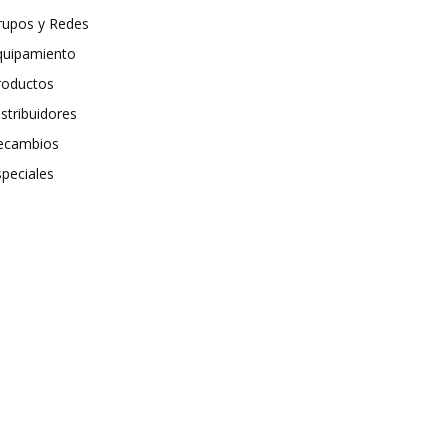
rupos y Redes
quipamiento
roductos
stribuidores
ecambios
speciales