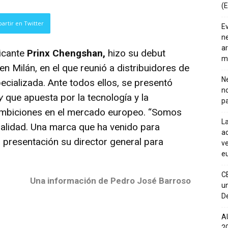
(E
artir en Twitter
E
ne
ar
ricante
Prinx Chengshan,
hizo su debut
m
n Milán, en el que reunió a distribuidores de
Ne
ecializada. Ante todos ellos, se presentó
n
y
que apuesta por la tecnología y la
pa
s ambiciones en el mercado europeo. “Somos
La
alidad. Una marca que ha venido para
ac
a presentación su director general para
ve
eu
C
Una información de Pedro José Barroso
un
De
A
20