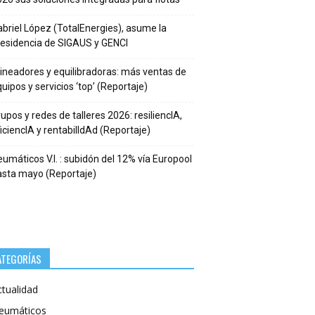
briel López (TotalEnergies), asume la
residencia de SIGAUS y GENCI
ineadores y equilibradoras: más ventas de
uipos y servicios ‘top’ (Reportaje)
upos y redes de talleres 2026: resiliencIA,
iciencIA y rentabilIdAd (Reportaje)
umáticos V.I. : subidón del 12% vía Europool
asta mayo (Reportaje)
ATEGORÍAS
ctualidad
eumáticos