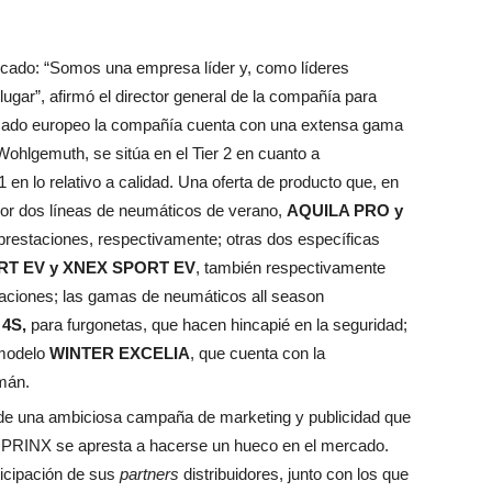
ercado: “Somos una empresa líder y, como líderes
ugar”, afirmó el director general de la compañía para
ercado europeo la compañía cuenta con una extensa gama
ohlgemuth, se sitúa en el Tier 2 en cuanto a
1 en lo relativo a calidad. Una oferta de producto que, en
or dos líneas de neumáticos de verano,
AQUILA PRO y
s prestaciones, respectivamente; otras dos específicas
T EV y XNEX SPORT EV
, también respectivamente
taciones; las gamas de neumáticos all season
 4S,
para furgonetas, que hacen hincapié en la seguridad;
 modelo
WINTER EXCELIA
, que cuenta con la
mán.
 de una ambiciosa campaña de marketing y publicidad que
, PRINX se apresta a hacerse un hueco en el mercado.
rticipación de sus
partners
distribuidores, junto con los que