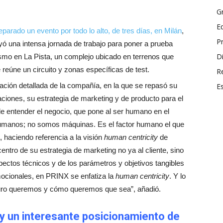
G
E
eparado un evento por todo lo alto, de tres días, en Milán
,
P
luyó una intensa jornada de trabajo para poner a prueba
Di
smo en La Pista, un complejo ubicado en terrenos que
reúne un circuito y zonas específicas de test.
R
ción detallada de la compañía, en la que se repasó su
E
aciones, su estrategia de marketing y de producto para el
e entender el negocio, que pone al ser humano en el
humanos; no somos máquinas. Es el factor humano el que
 haciendo referencia a la visión
human centricity
de
entro de su estrategia de marketing no ya al cliente, sino
ctos técnicos y de los parámetros y objetivos tangibles
mocionales, en PRINX se enfatiza la
human centricity
. Y lo
ro queremos y cómo queremos que sea”, añadió.
y un interesante posicionamiento de