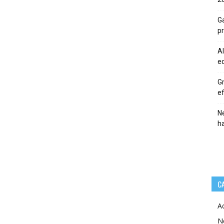
Ga
p
Al
eq
Gr
ef
Ne
h
C
A
N