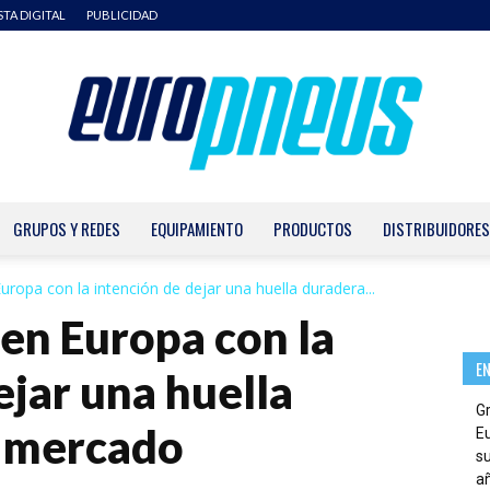
STA DIGITAL
PUBLICIDAD
GRUPOS Y REDES
EQUIPAMIENTO
PRODUCTOS
DISTRIBUIDORES
Europneus
ropa con la intención de dejar una huella duradera...
en Europa con la
E
ejar una huella
G
l mercado
E
su
añ