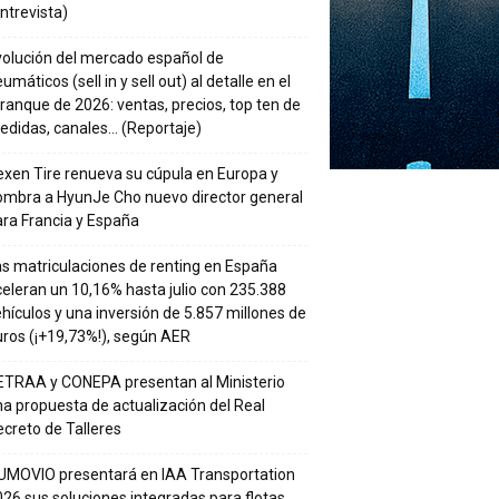
ntrevista)
volución del mercado español de
umáticos (sell in y sell out) al detalle en el
ranque de 2026: ventas, precios, top ten de
edidas, canales… (Reportaje)
xen Tire renueva su cúpula en Europa y
ombra a HyunJe Cho nuevo director general
ra Francia y España
s matriculaciones de renting en España
eleran un 10,16% hasta julio con 235.388
hículos y una inversión de 5.857 millones de
ros (¡+19,73%!), según AER
ETRAA y CONEPA presentan al Ministerio
a propuesta de actualización del Real
creto de Talleres
UMOVIO presentará en IAA Transportation
26 sus soluciones integradas para flotas