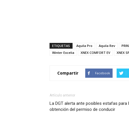
ETIQUETAS
Aquila Pro
Aquila Rev
PRIN
Winter Excelia
XNEX COMFORT EV
XNEX S
Compartir
Facebook
Artículo anterior
La DGT alerta ante posibles estafas para 
obtención del permiso de conducir