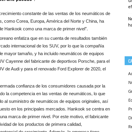
Gr
ef
crecimiento constante de las ventas de los neumáticos de
Ne
s, como Corea, Europa, América del Norte y China, ha
h
de Hankook como una marca de primer nivel”.
oreano enfatiza que en su cuenta de resultados también
rcado internacional de los SUV, por lo que la compañía
de mayor tamaño, y ha incluido neumáticos de equipos
C
SUV Cayenne del fabricante de deportivos Porsche, para el
UV de Audi y para el renovado Ford Explorer de 2020, el
A
N
ermada confianza de los consumidores causada por la
G
ado la competencia en las ventas de neumáticos, lo que
E
o al suministro de neumáticos de equipos originales, así
P
esto en los principales mercados. Hankook se centra en
una marca de primer nivel. Por este motivo, el fabricante
Di
vidad de los productos de primera calidad,
R
otencial de crecimiento. Además, la empresa tiene