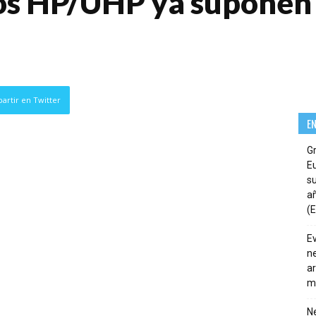
os HP/UHP ya suponen 
artir en Twitter
E
G
E
su
añ
(E
E
ne
ar
m
Ne