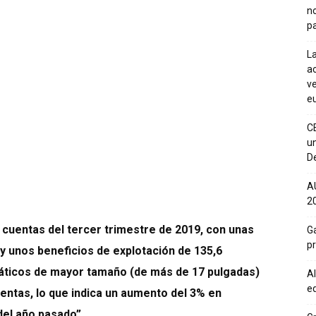
n
pa
La
ac
ve
eu
C
un
De
A
20
cuentas del tercer trimestre de 2019, con unas
Ga
p
 y unos beneficios de explotación de 135,6
áticos de mayor tamaño (de más de 17 pulgadas)
Al
eq
ventas, lo que indica un aumento del 3% en
el año pasado”.