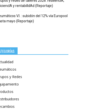
upos y redes de talleres 2026: resiliencIA,
iciencIA y rentabilIdAd (Reportaje)
umáticos V.I. : subidón del 12% vía Europool
asta mayo (Reportaje)
ATEGORÍAS
ctualidad
eumáticos
rupos y Redes
quipamiento
roductos
stribuidores
ecambios