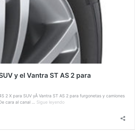
SUV y el Vantra ST AS 2 para
4S 2 X para SUV yÂ Vantra ST AS 2 para furgonetas y camiones
Hankook
 De cara al canal …
Sigue leyendo
redondea
su
oferta
â€˜cuatro
estacionesâ€™