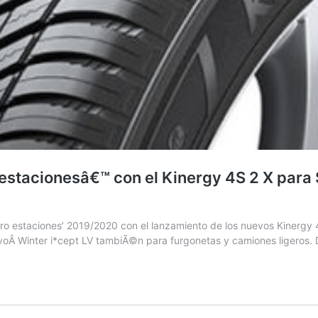
stacionesâ€™ con el Kinergy 4S 2 X para 
o estaciones’ 2019/2020 con el lanzamiento de los nuevos Kinergy 
uevoÂ Winter i*cept LV tambiÃ©n para furgonetas y camiones ligeros.