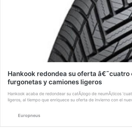
Hankook redondea su oferta â€˜cuatro e
furgonetas y camiones ligeros
Hankook acaba de redondear su catÃ¡logo de neumÃ¡ticos ‘cuatr
ligeros, al tiempo que enriquece su oferta de invierno con el n
Europneus