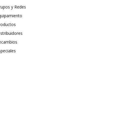
rupos y Redes
quipamiento
roductos
stribuidores
ecambios
speciales