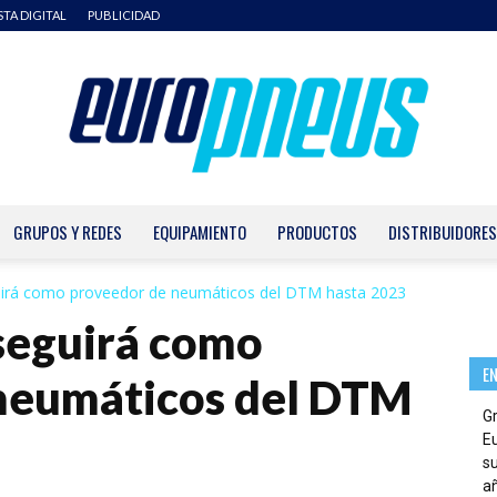
STA DIGITAL
PUBLICIDAD
GRUPOS Y REDES
EQUIPAMIENTO
PRODUCTOS
DISTRIBUIDORES
Europneus
uirá como proveedor de neumáticos del DTM hasta 2023
seguirá como
E
neumáticos del DTM
G
E
su
añ