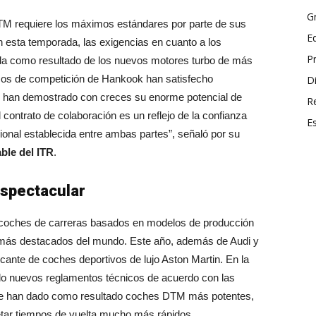
G
DTM requiere los máximos estándares por parte de sus
E
n esta temporada, las exigencias en cuanto a los
P
a como resultado de los nuevos motores turbo de más
cos de competición de Hankook han satisfecho
Di
y han demostrado con creces su enorme potencial de
R
contrato de colaboración es un reflejo de la confianza
E
onal establecida entre ambas partes”, señaló por su
ble del ITR
.
spectacular
coches de carreras basados en modelos de producción
s más destacados del mundo. Este año, además de Audi y
cante de coches deportivos de lujo Aston Martin. En la
do nuevos reglamentos técnicos de acuerdo con las
que han dado como resultado coches DTM más potentes,
ar tiempos de vuelta mucho más rápidos.