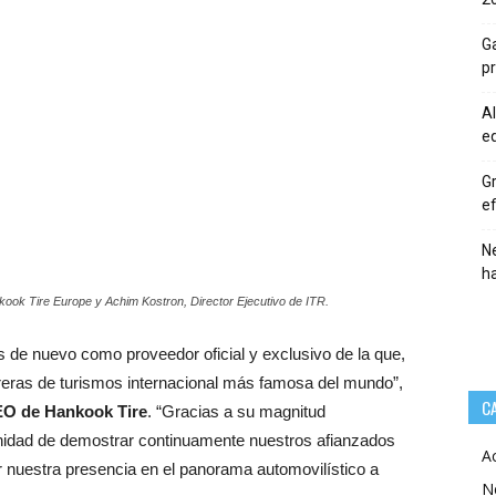
Ga
p
Al
eq
Gr
ef
Ne
h
kook Tire Europe y Achim Kostron, Director Ejecutivo de ITR.
 de nuevo como proveedor oficial y exclusivo de la que,
reras de turismos internacional más famosa del mundo”,
C
EO de Hankook Tire
. “Gracias a su magnitud
tunidad de demostrar continuamente nuestros afianzados
A
r nuestra presencia en el panorama automovilístico a
N