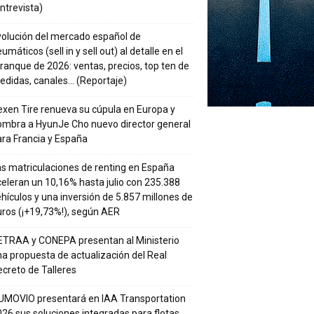
ntrevista)
volución del mercado español de
umáticos (sell in y sell out) al detalle en el
ranque de 2026: ventas, precios, top ten de
edidas, canales… (Reportaje)
xen Tire renueva su cúpula en Europa y
ombra a HyunJe Cho nuevo director general
ra Francia y España
s matriculaciones de renting en España
eleran un 10,16% hasta julio con 235.388
hículos y una inversión de 5.857 millones de
ros (¡+19,73%!), según AER
ETRAA y CONEPA presentan al Ministerio
a propuesta de actualización del Real
creto de Talleres
UMOVIO presentará en IAA Transportation
26 sus soluciones integradas para flotas