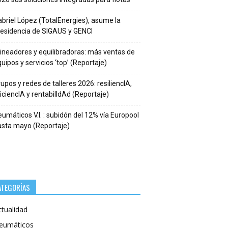
briel López (TotalEnergies), asume la
residencia de SIGAUS y GENCI
ineadores y equilibradoras: más ventas de
uipos y servicios ‘top’ (Reportaje)
upos y redes de talleres 2026: resiliencIA,
iciencIA y rentabilIdAd (Reportaje)
umáticos V.I. : subidón del 12% vía Europool
asta mayo (Reportaje)
ATEGORÍAS
ctualidad
eumáticos