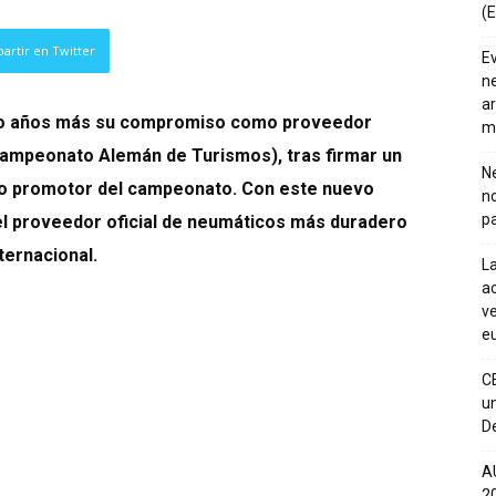
(E
artir en Twitter
E
ne
ar
tro años más su compromiso como proveedor
m
ampeonato Alemán de Turismos), tras firmar un
Ne
mo promotor del campeonato. Con este nuevo
n
pa
el proveedor oficial de neumáticos más duradero
ternacional.
La
ac
ve
eu
C
un
De
A
20