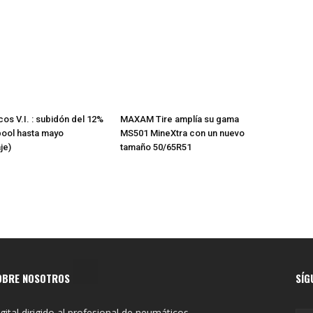
os V.I. : subidón del 12%
MAXAM Tire amplía su gama
pool hasta mayo
MS501 MineXtra con un nuevo
je)
tamaño 50/65R51
OBRE NOSOTROS
SÍG
gital dirigido al profesional de neumáticos,