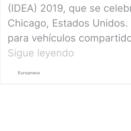
(IDEA) 2019, que se celeb
Chicago, Estados Unidos.
para vehículos compartid
Los
Sigue leyendo
conceptos
Hexonic
y
Europneus
HLS-
23
de
Hankook,
distinguidos
en
los
IDEA
Awards
2019