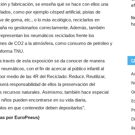
ción y fabricación, se enseña qué se hace con ellos una
ef
ados, como por ejemplo césped artificial, pistas de
Ne
e de goma, etc., o lo más ecológico, reciclarlos en
h
raña no gestionarlos correctamente. Además, también
representan los neumáticos reciclados frente los
iones de CO2 a la atmósfera, como consumo de petróleo y
informa TNU.
C
 través de esta exposición se da conocer de manera
neumáticos, con el fin de acercar al público infantil al
A
por medio de las 4R del Reciclado: Reducir, Reutilizar,
N
será responsabilidad de ellos la preservación del
G
s recursos naturales.
Asimismo, también hace especial
s niños pueden encontrarse en su vida diaria,
E
plos en que contenedor deben depositarlos”.
P
das por EuroPneus)
Di
R