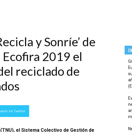
ecicla y Sonríe’ de
E
Ecofira 2019 el
G
del reciclado de
E
su
añ
ados
(E
E
ne
ar
artir en Twitter
m
Ne
TNU), el Sistema Colectivo de Gestión de