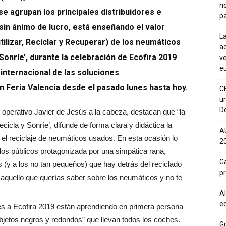
n
e agrupan los principales distribuidores e
pa
in ánimo de lucro, está enseñando el valor
La
tilizar, Reciclar y Recuperar)
de los neumáticos
ac
Sonríe’, durante la celebración
de Ecofira 2019
ve
eu
 internacional de las soluciones
 Feria Valencia desde el pasado lunes hasta hoy.
C
un
De
operativo Javier de Jesús a la cabeza, destacan que “la
cicla y Sonríe’, difunde de forma clara y didáctica la
A
 el reciclaje de neumáticos usados. En esta ocasión lo
20
los públicos protagonizada por una simpática rana,
Ga
(y a los no tan pequeños) que hay detrás del reciclado
p
 aquello que querías saber sobre los neumáticos y no te
Al
eq
ntes a Ecofira 2019 están aprendiendo en primera persona
bjetos negros y redondos” que llevan todos los coches.
Gr