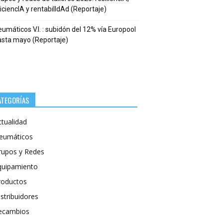
iciencIA y rentabilIdAd (Reportaje)
umáticos V.I. : subidón del 12% vía Europool
asta mayo (Reportaje)
ATEGORÍAS
ctualidad
eumáticos
rupos y Redes
quipamiento
roductos
stribuidores
ecambios