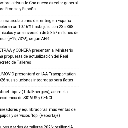
ombra a HyunJe Cho nuevo director general
ra Francia y España
s matriculaciones de renting en España
eleran un 10,16% hasta julio con 235.388
hículos y una inversión de 5.857 millones de
ros (¡+19,73%!), según AER
ETRAA y CONEPA presentan al Ministerio
a propuesta de actualización del Real
creto de Talleres
UMOVIO presentará en IAA Transportation
26 sus soluciones integradas para flotas
briel López (TotalEnergies), asume la
residencia de SIGAUS y GENCI
ineadores y equilibradoras: más ventas de
uipos y servicios ‘top’ (Reportaje)
upos y redes de talleres 2026: resiliencIA,