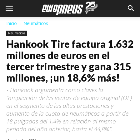
Inicio
Neumáticos
Neumáticos
Hankook Tire factura 1.632
millones de euros en el
tercer trimestre y gana 315
millones, ¡un 18,6% más!
• Hankook argumenta como claves la
"ampliación de las ventas de equipo original (OE)
en el segmento de las altas prestaciones y
aumento de la cuota de neumáticos a partir de
18 pulgadas del 1,4% en relación al mismo
periodo del año anterior, hasta el 44,8%".