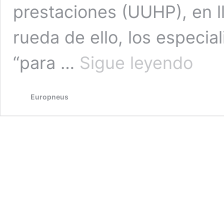
prestaciones (UUHP), en l
rueda de ello, los especia
Hankook
“para …
Sigue leyendo
ya
calza
en
Europneus
primera
monta
el
nuevo
BMW
M5
con
sus
neumátic
Ventus
S1
evo
Z