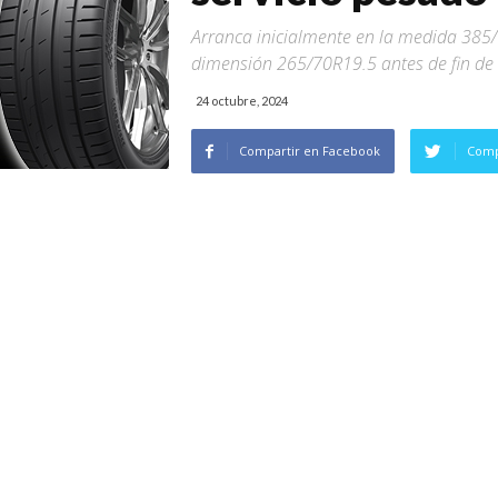
Arranca inicialmente en la medida 385/
dimensión 265/70R19.5 antes de fin de
24 octubre, 2024
Compartir en Facebook
Comp