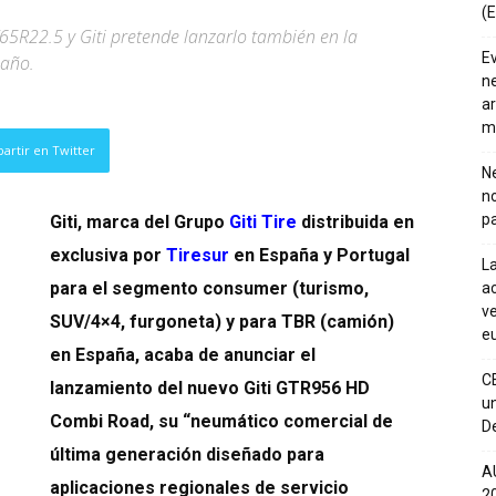
(E
65R22.5 y Giti pretende lanzarlo también en la
E
 año.
ne
ar
m
artir en Twitter
Ne
n
pa
Giti, marca del Grupo
Giti Tire
distribuida en
exclusiva por
Tiresur
en España y Portugal
La
para el segmento consumer (turismo,
ac
ve
SUV/4×4, furgoneta) y para TBR (camión)
eu
en España, acaba de anunciar el
C
lanzamiento del nuevo Giti GTR956 HD
un
Combi Road, su “neumático comercial de
De
última generación diseñado para
A
aplicaciones regionales de servicio
20