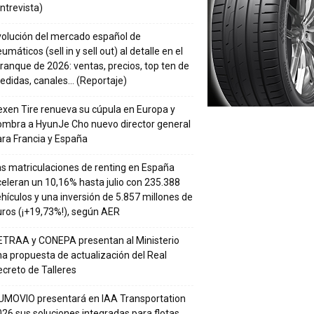
ntrevista)
volución del mercado español de
umáticos (sell in y sell out) al detalle en el
ranque de 2026: ventas, precios, top ten de
edidas, canales… (Reportaje)
xen Tire renueva su cúpula en Europa y
ombra a HyunJe Cho nuevo director general
ra Francia y España
s matriculaciones de renting en España
eleran un 10,16% hasta julio con 235.388
hículos y una inversión de 5.857 millones de
ros (¡+19,73%!), según AER
ETRAA y CONEPA presentan al Ministerio
a propuesta de actualización del Real
creto de Talleres
UMOVIO presentará en IAA Transportation
26 sus soluciones integradas para flotas