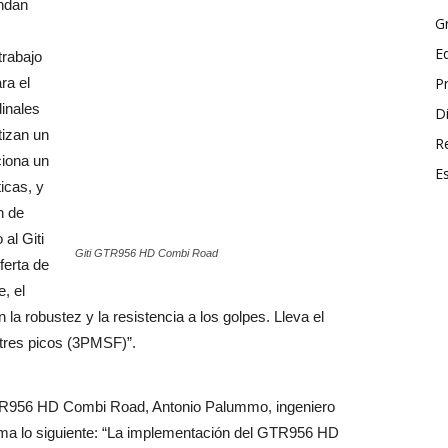
indan
G
E
trabajo
ra el
P
dinales
Di
tizan un
R
ciona un
E
icas, y
n de
al Giti
Giti GTR956 HD Combi Road
erta de
, el
 la robustez y la resistencia a los golpes. Lleva el
tres picos (3PMSF)”.
GTR956 HD Combi Road, Antonio Palummo, ingeniero
irma lo siguiente: “La implementación del GTR956 HD