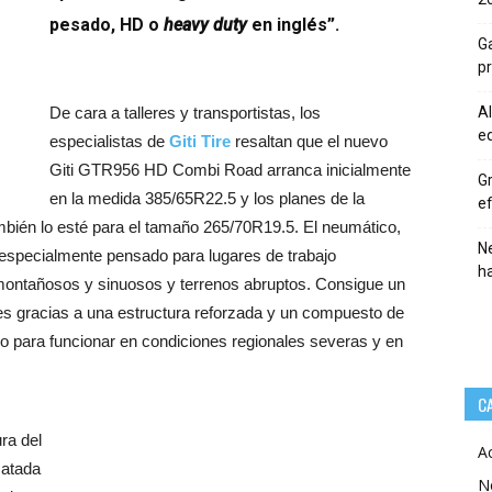
pesado, HD o
heavy duty
en inglés”.
Ga
p
De cara a talleres y transportistas, los
Al
eq
especialistas de
Giti Tire
resaltan que el nuevo
Giti GTR956 HD Combi Road arranca inicialmente
Gr
en la medida 385/65R22.5 y los planes de la
ef
mbién lo esté para el tamaño 265/70R19.5. El neumático,
Ne
 especialmente pensado para lugares de trabajo
h
ontañosos y sinuosos y terrenos abruptos. Consigue un
nes gracias a una estructura reforzada y un compuesto de
 para funcionar en condiciones regionales severas y en
C
ra del
A
atada
N