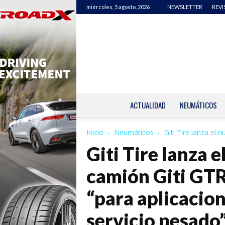
miércoles, 5 agosto, 2026
NEWSLETTER
REVI
ACTUALIDAD
NEUMÁTICOS
Inicio
Neumáticos
Giti Tire lanza el
Giti Tire lanza 
camión Giti GT
“para aplicacion
servicio pesado