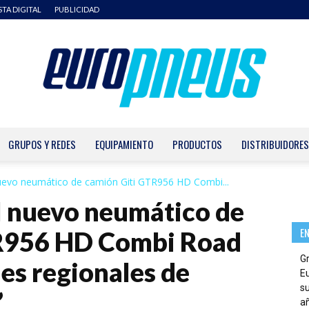
STA DIGITAL
PUBLICIDAD
GRUPOS Y REDES
EQUIPAMIENTO
PRODUCTOS
DISTRIBUIDORES
Europneus
 nuevo neumático de camión Giti GTR956 HD Combi...
el nuevo neumático de
E
R956 HD Combi Road
G
es regionales de
E
su
”
añ