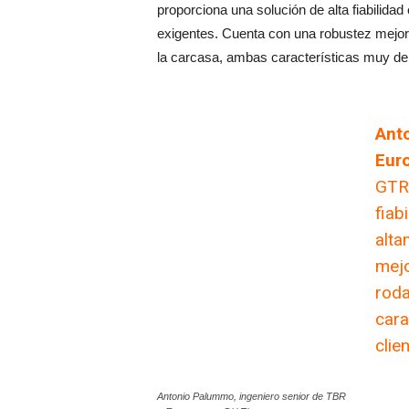
proporciona una solución de alta fiabilidad
exigentes. Cuenta con una robustez mejor
la carcasa, ambas características muy dem
Ant
Euro
GTR9
fiab
alta
mejo
roda
cara
clie
Antonio Palummo, ingeniero senior de TBR