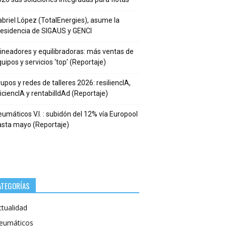
briel López (TotalEnergies), asume la
residencia de SIGAUS y GENCI
ineadores y equilibradoras: más ventas de
uipos y servicios ‘top’ (Reportaje)
upos y redes de talleres 2026: resiliencIA,
iciencIA y rentabilIdAd (Reportaje)
umáticos V.I. : subidón del 12% vía Europool
asta mayo (Reportaje)
ATEGORÍAS
ctualidad
eumáticos