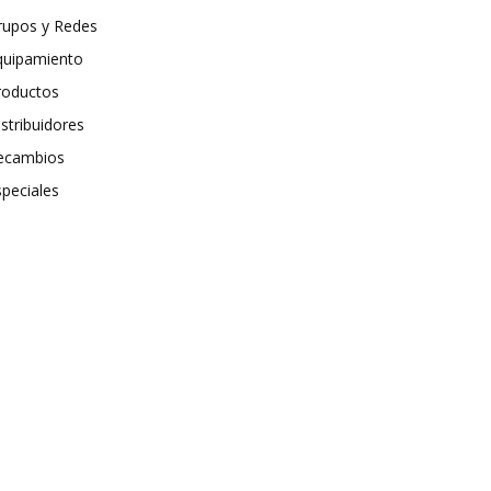
rupos y Redes
quipamiento
roductos
stribuidores
ecambios
speciales