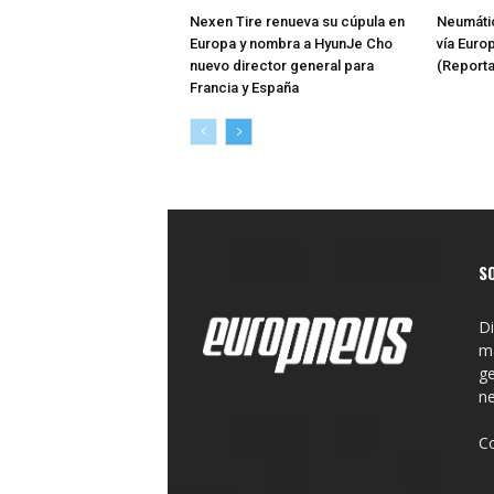
Nexen Tire renueva su cúpula en
Neumátic
Europa y nombra a HyunJe Cho
vía Euro
nuevo director general para
(Reporta
Francia y España
S
Di
ma
ge
n
C