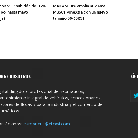
os V.I. : subidón del 12%
MAXAM Tire amplía su gama
pool hasta mayo
MS501 MineXtra con un nuevo
je)
tamaño 50/65R51
OBRE NOSOTROS
SÍG
gital dirigido al profesional de neumáticos,
ntenimiento integral de vehículos, concesionarios,
stores de flotas y para la industria y el comercio de
eumáticos.
ontáctanos:
europneus@etcxxi.com