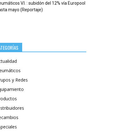
umáticos V.I. : subidón del 12% vía Europool
asta mayo (Reportaje)
ATEGORÍAS
ctualidad
eumáticos
rupos y Redes
quipamiento
roductos
stribuidores
ecambios
speciales