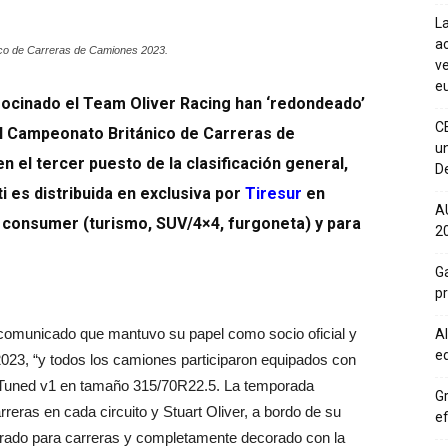
La
ac
ico de Carreras de Camiones 2023.
ve
eu
trocinado el Team Oliver Racing han ‘redondeado’
C
l Campeonato Británico de Carreras de
un
 el tercer puesto de la clasificación general,
De
i es distribuida en exclusiva por
Tiresur
en
A
 consumer (turismo, SUV/4×4, furgoneta) y para
20
Ga
p
 comunicado que mantuvo su papel como socio oficial y
Al
eq
023, “y todos los camiones participaron equipados con
-Tuned v1 en tamaño 315/70R22.5. La temporada
Gr
rreras en cada circuito y Stuart Oliver, a bordo de su
ef
do para carreras y completamente decorado con la