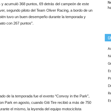
Ne
os y acumuló 368 puntos, 69 detrás del campeón de este
h
ver, segundo piloto del Team Oliver Racing, a bordo de un
mbién tuvo un buen desempeño durante la temporada y
nato con 267 puntos”.
C
A
N
G
E
P
Di
R
do de la temporada fue el evento “Convoy in the Park”,
E
on Park en agosto, cuando Giti Tire recibió a más de 750
rante el mismo, la leyenda del equipo motociclista