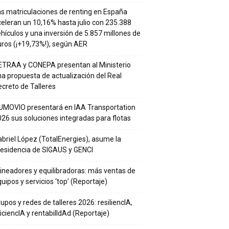
s matriculaciones de renting en España
eleran un 10,16% hasta julio con 235.388
hículos y una inversión de 5.857 millones de
ros (¡+19,73%!), según AER
ETRAA y CONEPA presentan al Ministerio
a propuesta de actualización del Real
creto de Talleres
UMOVIO presentará en IAA Transportation
26 sus soluciones integradas para flotas
briel López (TotalEnergies), asume la
residencia de SIGAUS y GENCI
ineadores y equilibradoras: más ventas de
uipos y servicios ‘top’ (Reportaje)
upos y redes de talleres 2026: resiliencIA,
iciencIA y rentabilIdAd (Reportaje)