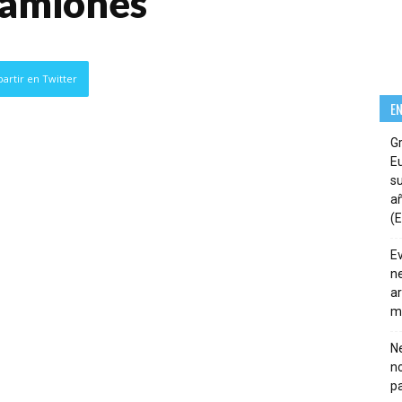
Camiones
artir en Twitter
E
G
E
su
añ
(E
E
ne
ar
m
Ne
n
pa