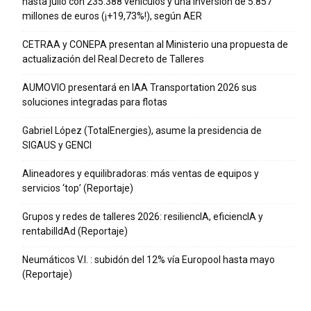
hasta julio con 235.388 vehículos y una inversión de 5.857
millones de euros (¡+19,73%!), según AER
CETRAA y CONEPA presentan al Ministerio una propuesta de
actualización del Real Decreto de Talleres
AUMOVIO presentará en IAA Transportation 2026 sus
soluciones integradas para flotas
Gabriel López (TotalEnergies), asume la presidencia de
SIGAUS y GENCI
Alineadores y equilibradoras: más ventas de equipos y
servicios ‘top’ (Reportaje)
Grupos y redes de talleres 2026: resiliencIA, eficiencIA y
rentabilIdAd (Reportaje)
Neumáticos V.I. : subidón del 12% vía Europool hasta mayo
(Reportaje)