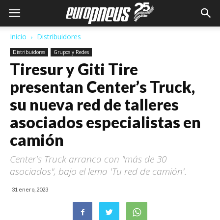
Inicio
Distribuidores
Distribuidores
Grupos y Redes
Tiresur y Giti Tire
presentan Center’s Truck,
su nueva red de talleres
asociados especialistas en
camión
Center's Truck arranca con "más de 30
asociados", bajo el lema 'Tu red de camión'.
31 enero, 2023