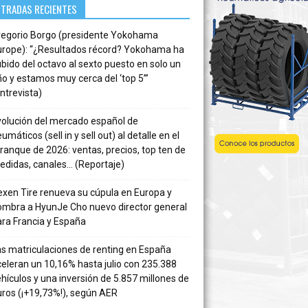
NTRADAS RECIENTES
regorio Borgo (presidente Yokohama
urope): “¿Resultados récord? Yokohama ha
bido del octavo al sexto puesto en solo un
o y estamos muy cerca del ‘top 5’”
ntrevista)
volución del mercado español de
umáticos (sell in y sell out) al detalle en el
ranque de 2026: ventas, precios, top ten de
edidas, canales… (Reportaje)
xen Tire renueva su cúpula en Europa y
ombra a HyunJe Cho nuevo director general
ra Francia y España
s matriculaciones de renting en España
eleran un 10,16% hasta julio con 235.388
hículos y una inversión de 5.857 millones de
ros (¡+19,73%!), según AER