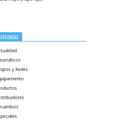
ATEGORÍAS
ctualidad
eumáticos
rupos y Redes
quipamiento
roductos
stribuidores
ecambios
speciales