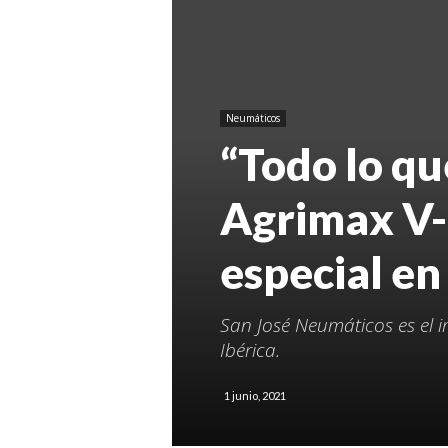
Neumáticos
“Todo lo qu
Agrimax V-F
especial e
San José Neumáticos es el 
Ibérica.
1 junio, 2021