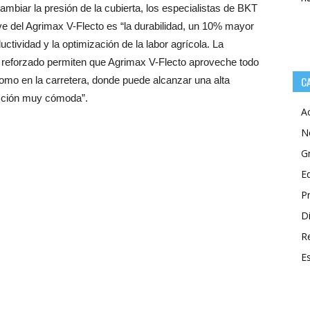
mbiar la presión de la cubierta, los especialistas de BKT
ve del Agrimax V-Flecto es “la durabilidad, un 10% mayor
ctividad y la optimización de la labor agrícola. La
al reforzado permiten que Agrimax V-Flecto aproveche todo
 como en la carretera, donde puede alcanzar una alta
C
cción muy cómoda”.
A
N
G
E
P
Di
R
E