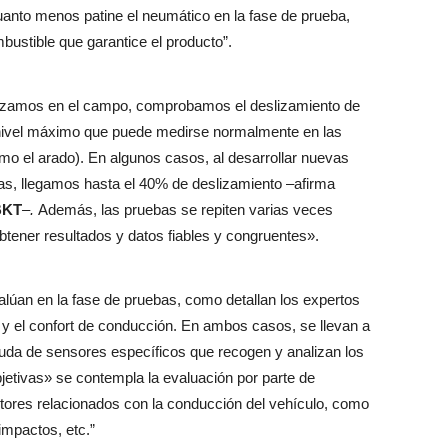
cuanto menos patine el neumático en la fase de prueba,
mbustible que garantice el producto”.
alizamos en el campo, comprobamos el deslizamiento de
l nivel máximo que puede medirse normalmente en las
mo el arado). En algunos casos, al desarrollar nuevas
s, llegamos hasta el 40% de deslizamiento –afirma
BKT
–.
Además, las pruebas se repiten varias veces
btener resultados y datos fiables y congruentes».
lúan en la fase de pruebas, como detallan los expertos
r y el confort de conducción. En ambos casos, se llevan a
yuda de sensores específicos que recogen y analizan los
jetivas» se contempla la evaluación por parte de
tores relacionados con la conducción del vehículo, como
 impactos, etc.”