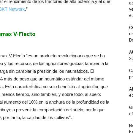
el rendimiento de los tractores de alta potencia y al que
ac
n BKT Network
.”
ve
eu
C
imax V-Flecto
un
De
A
max V-Flecto “es un producto revolucionario que se ha
20
po y los recursos de los agricultores gracias también a la
Ga
arga sin cambiar la presión de los neumáticos. El
p
0% más de peso que un neumático estándar del mismo
Esta característica no solo beneficia al agricultor, que
Al
menos tiempo, sino también, y sobre todo, al suelo:
eq
al aumento del 10% en la anchura de la profundidad de la
Gr
ibuye a prevenir la compactación del suelo, por lo que
ef
 por tanto, la calidad de los cultivos”.
Ne
h