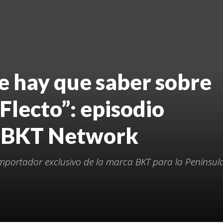
e hay que saber sobre
lecto”: episodio
n BKT Network
importador exclusivo de la marca BKT para la Penínsul