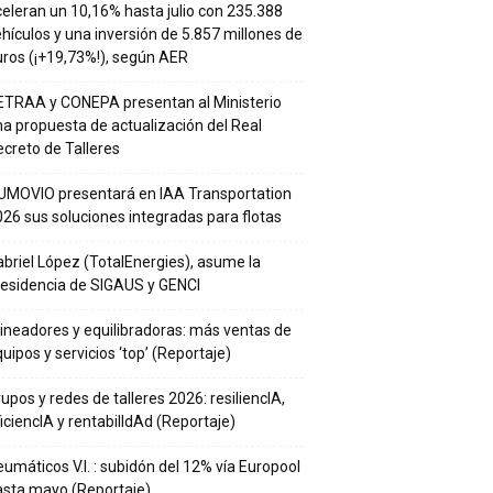
eleran un 10,16% hasta julio con 235.388
hículos y una inversión de 5.857 millones de
ros (¡+19,73%!), según AER
ETRAA y CONEPA presentan al Ministerio
a propuesta de actualización del Real
creto de Talleres
UMOVIO presentará en IAA Transportation
26 sus soluciones integradas para flotas
briel López (TotalEnergies), asume la
residencia de SIGAUS y GENCI
ineadores y equilibradoras: más ventas de
uipos y servicios ‘top’ (Reportaje)
upos y redes de talleres 2026: resiliencIA,
iciencIA y rentabilIdAd (Reportaje)
umáticos V.I. : subidón del 12% vía Europool
asta mayo (Reportaje)