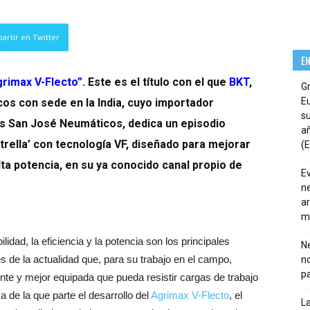
artir en Twitter
E
grimax V-Flecto”
. Este es el título con el que
BKT
,
G
E
cos con sede en la India, cuyo importador
su
 es San José Neumáticos, dedica un episodio
añ
trella’ con tecnología VF, diseñado para mejorar
(E
lta potencia, en su ya conocido canal propio de
E
ne
ar
m
lidad, la eficiencia y la potencia son los principales
Ne
es de la actualidad que, para su trabajo en el campo,
n
pa
te y mejor equipada que pueda resistir cargas de trabajo
 de la que parte el desarrollo del
Agrimax V-Flecto
, el
La