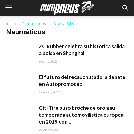
Inicio
Neumáticos
Página 318
Neumáticos
ZC Rubber celebra su histórica salida
a bolsa en Shanghai
6 junio, 2025
El futuro del recauchutado, a debate
en Autopromotec
17 mayo, 2019
Giti Tire puso broche de oro a su
temporada automovilística europea
en 2019 con...
22 enero, 2020