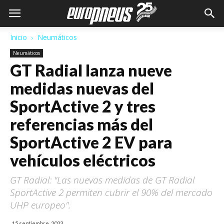
Inicio
Neumáticos
Neumáticos
GT Radial lanza nueve
medidas nuevas del
SportActive 2 y tres
referencias más del
SportActive 2 EV para
vehículos eléctricos
GT Radial: "Las nuevas medidas de GT Radial
SportActive 2 permiten cubrir el 90% del mercado
UHP europeo".
15 septiembre, 2023