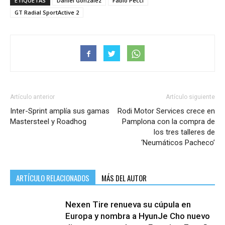
ETIQUETAS
Daniel González
Fabio Pecci
GT Radial SportActive 2
Artículo anterior
Artículo siguiente
Inter-Sprint amplía sus gamas
Rodi Motor Services crece en
Mastersteel y Roadhog
Pamplona con la compra de
los tres talleres de
‘Neumáticos Pacheco’
ARTÍCULO RELACIONADOS
MÁS DEL AUTOR
Nexen Tire renueva su cúpula en
Europa y nombra a HyunJe Cho nuevo