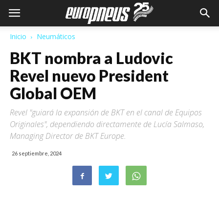
Inicio
Neumáticos
BKT nombra a Ludovic
Revel nuevo President
Global OEM
Revel "guiará la expansión de BKT en el canal de Equipos
Originales", dependiendo directamente de Lucía Salmaso,
Managing Director de BKT Europe.
26 septiembre, 2024