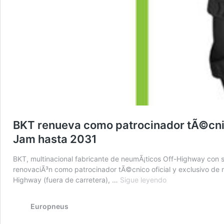
BKT renueva como patrocinador tÃ©cnico
Jam hasta 2031
BKT, multinacional fabricante de neumÃ¡ticos Off-Highway con s
renovaciÃ³n como patrocinador tÃ©cnico oficial y exclusivo de 
BKT
Highway (fuera de carretera), …
Sigue leyendo
renueva
como
Europneus
patrocinador
tÃ©cnico