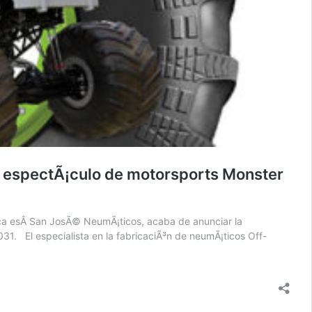
l espectÃ¡culo de motorsports Monster
rica esÂ San JosÃ© NeumÃ¡ticos, acaba de anunciar la
1. El especialista en la fabricaciÃ³n de neumÃ¡ticos Off-