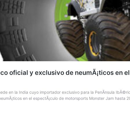
 oficial y exclusivo de neumÃ¡ticos en e
ede en la India cuyo importador exclusivo para la PenÃ­nsula IbÃ©
neumÃ¡ticos en el espectÃ¡culo de motorsports Monster Jam hasta 203