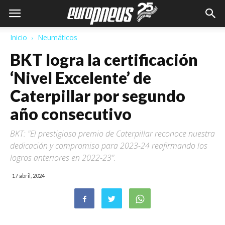
Inicio
Neumáticos
BKT logra la certificación
‘Nivel Excelente’ de
Caterpillar por segundo
año consecutivo
BKT: "El prestigioso premio de Caterpillar reconoce nuestra
dedicación y compromiso para 2023-24 reafirmando los
logros anteriores en 2022-23".
17 abril, 2024