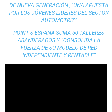
DE NUEVA GENERACIÓN’, “UNA APUESTA
POR LOS JÓVENES LÍDERES DEL SECTOR
AUTOMOTRIZ”
POINT S ESPAÑA SUMA 50 TALLERES
ABANDERADOS Y “CONSOLIDA LA
FUERZA DE SU MODELO DE RED
INDEPENDIENTE Y RENTABLE”