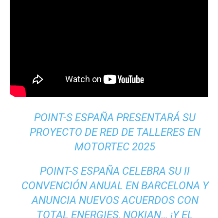
POINT-S ESPAÑA PRESENTARÁ SU
PROYECTO DE RED DE TALLERES EN
MOTORTEC 2025
POINT-S ESPAÑA CELEBRA SU II
CONVENCIÓN ANUAL EN BARCELONA Y
ANUNCIA NUEVOS ACUERDOS CON
TOTAL ENERGIES, NOKIAN… ¡Y EL