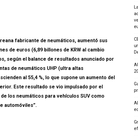
La
ac
ve
eu
C
coreana fabricante de neumáticos, aumentó sus
un
ones de euros (6,89 billones de KRW al cambio
De
ros, según el balance de resultados anunciado por
A
ntas de neumáticos UHP (ultra altas
20
scienden al 55,4 %, lo que supone un aumento del
Ga
rior. Este resultado se vio impulsado por el
p
d de los neumáticos para vehículos SUV como
Al
de automóviles”.
eq
Gr
ef