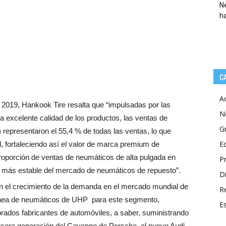
Ne
h
C
A
2019, Hankook Tire resalta que “impulsadas por las
N
la excelente calidad de los productos, las ventas de
G
epresentaron el 55,4 % de todas las ventas, lo que
E
, fortaleciendo así el valor de marca premium de
roporción de ventas de neumáticos de alta pulgada en
P
 más estable del mercado de neumáticos de repuesto”.
Di
 el crecimiento de la demanda en el mercado mundial de
R
línea de neumáticos de UHP para este segmento,
E
ados fabricantes de automóviles, a saber, suministrando
ercera generación del Cayenne de Porsche, el nuevo Audi