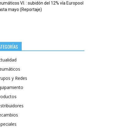
umáticos V.I. : subidón del 12% vía Europool
asta mayo (Reportaje)
ATEGORÍAS
ctualidad
eumáticos
rupos y Redes
quipamiento
roductos
stribuidores
ecambios
speciales