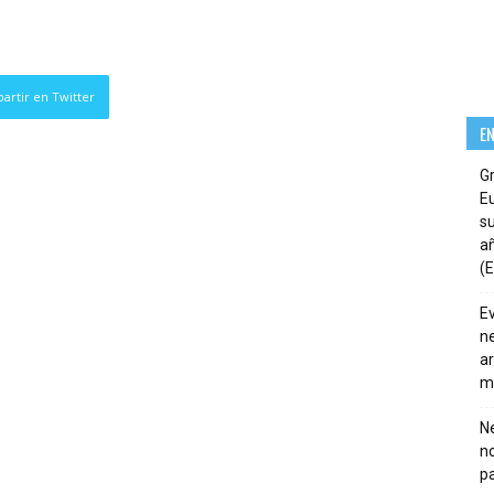
artir en Twitter
E
G
E
su
añ
(E
E
ne
ar
m
Ne
n
pa