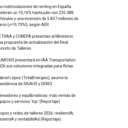
s matriculaciones de renting en España
eleran un 10,16% hasta julio con 235.388
hículos y una inversión de 5.857 millones de
ros (¡+19,73%!), según AER
ETRAA y CONEPA presentan al Ministerio
a propuesta de actualización del Real
creto de Talleres
UMOVIO presentará en IAA Transportation
26 sus soluciones integradas para flotas
briel López (TotalEnergies), asume la
residencia de SIGAUS y GENCI
ineadores y equilibradoras: más ventas de
uipos y servicios ‘top’ (Reportaje)
upos y redes de talleres 2026: resiliencIA,
iciencIA y rentabilIdAd (Reportaje)