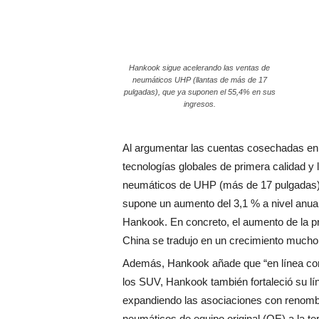
Hankook sigue acelerando las ventas de
neumáticos UHP (llantas de más de 17
pulgadas), que ya suponen el 55,4% en sus
ingresos.
Al argumentar las cuentas cosechadas en 
tecnologías globales de primera calidad y 
neumáticos de UHP (más de 17 pulgadas) r
supone un aumento del 3,1 % a nivel anual
Hankook. En concreto, el aumento de la p
China se tradujo en un crecimiento mucho
Además, Hankook añade que “en línea con
los SUV, Hankook también fortaleció su 
expandiendo las asociaciones con renombr
neumáticos de equipo original (OE) a la t