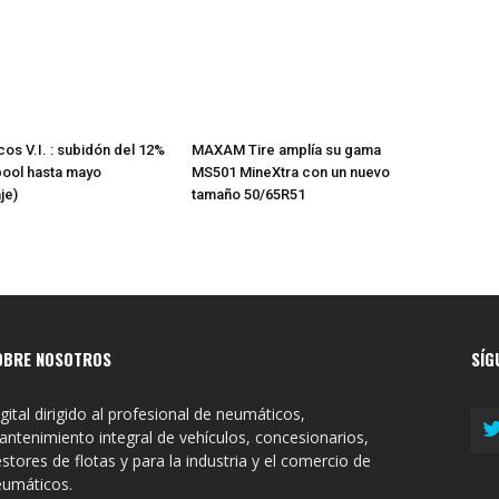
os V.I. : subidón del 12%
MAXAM Tire amplía su gama
pool hasta mayo
MS501 MineXtra con un nuevo
je)
tamaño 50/65R51
OBRE NOSOTROS
SÍG
gital dirigido al profesional de neumáticos,
ntenimiento integral de vehículos, concesionarios,
stores de flotas y para la industria y el comercio de
eumáticos.