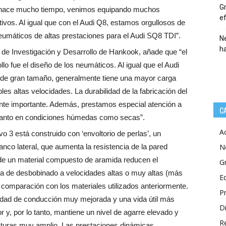
Gr
 hace mucho tiempo, venimos equipando muchos
ef
ivos. Al igual que con el Audi Q8, estamos orgullosos de
umáticos de altas prestaciones para el Audi SQ8 TDI”.
Ne
h
 de Investigación y Desarrollo de Hankook, añade que “el
llo fue el diseño de los neumáticos. Al igual que el Audi
de gran tamaño, generalmente tiene una mayor carga
es altas velocidades. La durabilidad de la fabricación del
ente importante. Además, prestamos especial atención a
C
, tanto en condiciones húmedas como secas”.
A
vo 3 está construido con ‘envoltorio de perlas’, un
lanco lateral, que aumenta la resistencia de la pared
N
 de un material compuesto de aramida reducen el
G
ia de desbobinado a velocidades altas o muy altas (más
E
 comparación con los materiales utilizados anteriormente.
P
lidad de conducción muy mejorada y una vida útil más
Di
r y, por lo tanto, mantiene un nivel de agarre elevado y
R
aturas muy amplio. Las prestaciones dinámicas