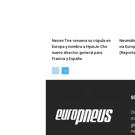
Nexen Tire renueva su cúpula en
Neumátic
Europa y nombra a HyunJe Cho
vía Euro
nuevo director general para
(Reporta
Francia y España
S
Di
ma
ge
n