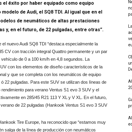
Ne
s el éxito por haber equipado como equipo
n
o modelo de Audi, el SQ8 TDI. Al igual que en el
pa
modelos de neumáticos de altas prestaciones
La
s y, en el futuro, de 22 pulgadas, entre otras”.
ac
ve
e el nuevo Audi SQ8 TDI “destaca especialmente la
eu
435 CV con tracción integral Quattro permanente y un par
C
 vehículo de 0 a 100 km/h en 4,8 segundos. La
un
UV con los elementos de diseño característicos de la
De
gonal y que se completa con los neumáticos de equipo
A
ó 22 pulgadas. Para este SUV se utilizan dos líneas de
20
 rendimiento para verano Ventus S1 evo 3 SUV y el
tivamente en 285/45 R21 113 Y XL y V XL. En el futuro,
Ga
e verano de 22 pulgadas (Hankook Ventus S1 evo 3 SUV
p
Al
 Hankook Tire Europe, ha reconocido que “estamos muy
eq
én salga de la línea de producción con neumáticos