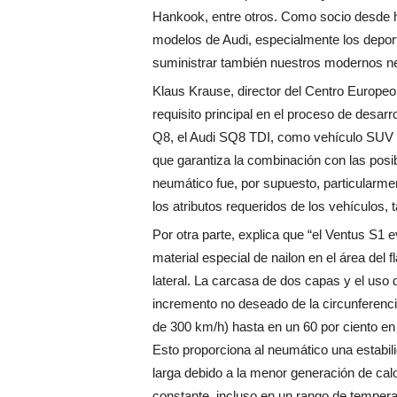
Hankook, entre otros. Como socio desde
modelos de Audi, especialmente los deport
suministrar también nuestros modernos ne
Klaus Krause, director del Centro Europeo
requisito principal en el proceso de desarro
Q8, el Audi SQ8 TDI, como vehículo SUV 
que garantiza la combinación con las posibl
neumático fue, por supuesto, particularm
los atributos requeridos de los vehículos
Por otra parte, explica que “el Ventus S1 e
material especial de nailon en el área del f
lateral. La carcasa de dos capas y el uso
incremento no deseado de la circunferenc
de 300 km/h) hasta en un 60 por ciento en
Esto proporciona al neumático una estabi
larga debido a la menor generación de calo
constante, incluso en un rango de temper