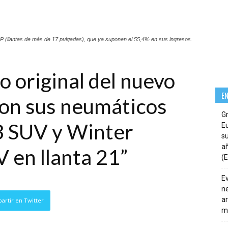
 (llantas de más de 17 pulgadas), que ya suponen el 55,4% en sus ingresos.
 original del nuevo
E
on sus neumáticos
G
3 SUV y Winter
E
su
añ
V en llanta 21”
(E
E
ne
ar
artir en Twitter
m