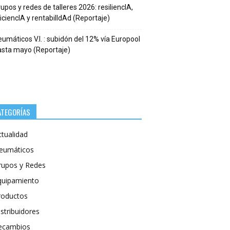
upos y redes de talleres 2026: resiliencIA,
iciencIA y rentabilIdAd (Reportaje)
umáticos V.I. : subidón del 12% vía Europool
asta mayo (Reportaje)
ATEGORÍAS
ctualidad
eumáticos
rupos y Redes
quipamiento
roductos
stribuidores
ecambios