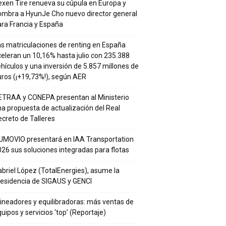
xen Tire renueva su cúpula en Europa y
ombra a HyunJe Cho nuevo director general
ra Francia y España
s matriculaciones de renting en España
eleran un 10,16% hasta julio con 235.388
hículos y una inversión de 5.857 millones de
ros (¡+19,73%!), según AER
ETRAA y CONEPA presentan al Ministerio
a propuesta de actualización del Real
creto de Talleres
UMOVIO presentará en IAA Transportation
26 sus soluciones integradas para flotas
briel López (TotalEnergies), asume la
residencia de SIGAUS y GENCI
ineadores y equilibradoras: más ventas de
uipos y servicios ‘top’ (Reportaje)