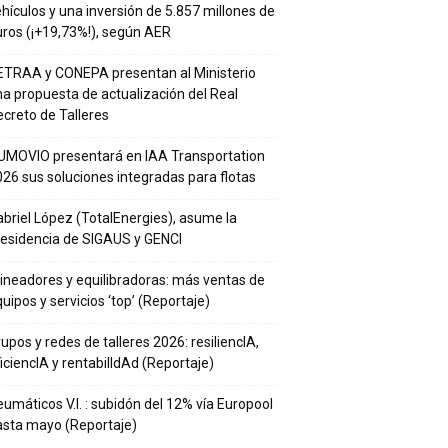
hículos y una inversión de 5.857 millones de
ros (¡+19,73%!), según AER
ETRAA y CONEPA presentan al Ministerio
a propuesta de actualización del Real
creto de Talleres
UMOVIO presentará en IAA Transportation
26 sus soluciones integradas para flotas
briel López (TotalEnergies), asume la
residencia de SIGAUS y GENCI
ineadores y equilibradoras: más ventas de
uipos y servicios ‘top’ (Reportaje)
upos y redes de talleres 2026: resiliencIA,
iciencIA y rentabilIdAd (Reportaje)
umáticos V.I. : subidón del 12% vía Europool
asta mayo (Reportaje)