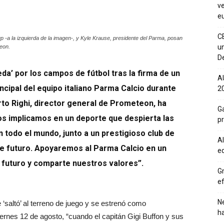
ve
eu
C
 -a la izquierda de la imagen-, y Kyle Krause, presidente del Parma, posan
un
teon.
De
a’ por los campos de fútbol tras la firma de un
A
ncipal del equipo italiano Parma Calcio durante
20
rto Righi, director general de Prometeon, ha
Ga
s implicamos en un deporte que despierta las
p
 todo el mundo, junto a un prestigioso club de
Al
de futuro. Apoyaremos al Parma Calcio en un
eq
 futuro y comparte nuestros valores”.
Gr
ef
Ne
 ‘saltó’ al terreno de juego y se estrenó como
h
iernes 12 de agosto, “cuando el capitán Gigi Buffon y sus