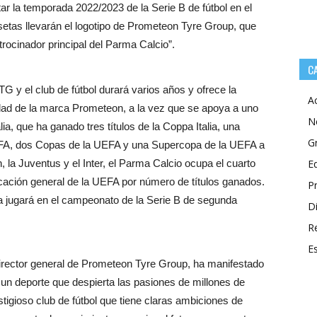
r la temporada 2022/2023 de la Serie B de fútbol en el
etas llevarán el logotipo de Prometeon Tyre Group, que
trocinador principal del Parma Calcio”.
C
G y el club de fútbol durará varios años y ofrece la
A
idad de la marca Prometeon, a la vez que se apoya a uno
N
lia, que ha ganado tres títulos de la Coppa Italia, una
G
EFA, dos Copas de la UEFA y una Supercopa de la UEFA a
, la Juventus y el Inter, el Parma Calcio ocupa el cuarto
E
ificación general de la UEFA por número de títulos ganados.
P
 jugará en el campeonato de la Serie B de segunda
Di
R
E
 director general de Prometeon Tyre Group, ha manifestado
un deporte que despierta las pasiones de millones de
tigioso club de fútbol que tiene claras ambiciones de