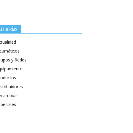
ATEGORÍAS
ctualidad
eumáticos
rupos y Redes
quipamiento
roductos
stribuidores
ecambios
speciales