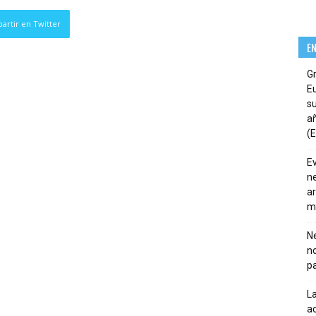
artir en Twitter
E
G
E
su
añ
(E
E
ne
ar
m
Ne
n
pa
La
ac