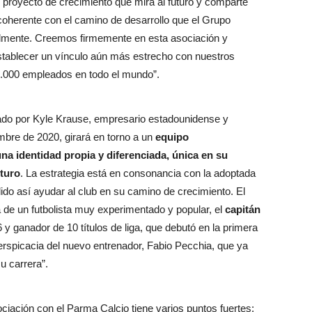
proyecto de crecimiento que mira al futuro y comparte
coherente con el camino de desarrollo que el Grupo
lmente. Creemos firmemente en esta asociación y
tablecer un vínculo aún más estrecho con nuestros
8.000 empleados en todo el mundo”.
ado por Kyle Krause, empresario estadounidense y
mbre de 2020, girará en torno a un
equipo
a identidad propia y diferenciada, única en su
uturo
. La estrategia está en consonancia con la adoptada
ido así ayudar al club en su camino de crecimiento. El
 de un futbolista muy experimentado y popular, el
capitán
 ganador de 10 títulos de liga, que debutó en la primera
perspicacia del nuevo entrenador, Fabio Pecchia, que ya
u carrera”.
iación con el Parma Calcio tiene varios puntos fuertes: