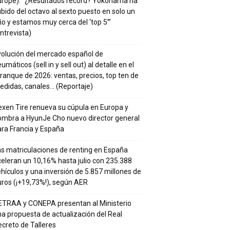
urope): “¿Resultados récord? Yokohama ha
bido del octavo al sexto puesto en solo un
o y estamos muy cerca del ‘top 5’”
ntrevista)
volución del mercado español de
umáticos (sell in y sell out) al detalle en el
ranque de 2026: ventas, precios, top ten de
edidas, canales… (Reportaje)
xen Tire renueva su cúpula en Europa y
ombra a HyunJe Cho nuevo director general
ra Francia y España
s matriculaciones de renting en España
eleran un 10,16% hasta julio con 235.388
hículos y una inversión de 5.857 millones de
ros (¡+19,73%!), según AER
ETRAA y CONEPA presentan al Ministerio
a propuesta de actualización del Real
creto de Talleres