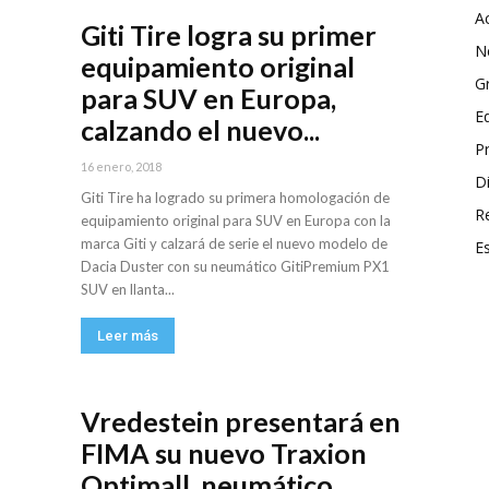
A
Giti Tire logra su primer
N
equipamiento original
G
para SUV en Europa,
E
calzando el nuevo...
P
16 enero, 2018
Di
Giti Tire ha logrado su primera homologación de
R
equipamiento original para SUV en Europa con la
marca Giti y calzará de serie el nuevo modelo de
E
Dacia Duster con su neumático GitiPremium PX1
SUV en llanta...
Leer más
Vredestein presentará en
FIMA su nuevo Traxion
Optimall, neumático