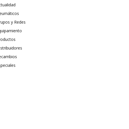
ctualidad
eumáticos
rupos y Redes
quipamiento
roductos
stribuidores
ecambios
speciales