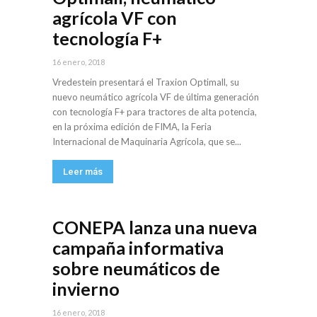
agrícola VF con
tecnología F+
16 enero, 2018
Vredestein presentará el Traxion Optimall, su
nuevo neumático agrícola VF de última generación
con tecnología F+ para tractores de alta potencia,
en la próxima edición de FIMA, la Feria
Internacional de Maquinaria Agrícola, que se...
Leer más
CONEPA lanza una nueva
campaña informativa
sobre neumáticos de
invierno
16 enero, 2018