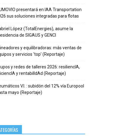
UMOVIO presentará en IAA Transportation
26 sus soluciones integradas para flotas
briel López (TotalEnergies), asume la
residencia de SIGAUS y GENCI
ineadores y equilibradoras: más ventas de
uipos y servicios ‘top’ (Reportaje)
upos y redes de talleres 2026: resiliencIA,
iciencIA y rentabilIdAd (Reportaje)
umáticos V.I. : subidón del 12% vía Europool
asta mayo (Reportaje)
ATEGORÍAS