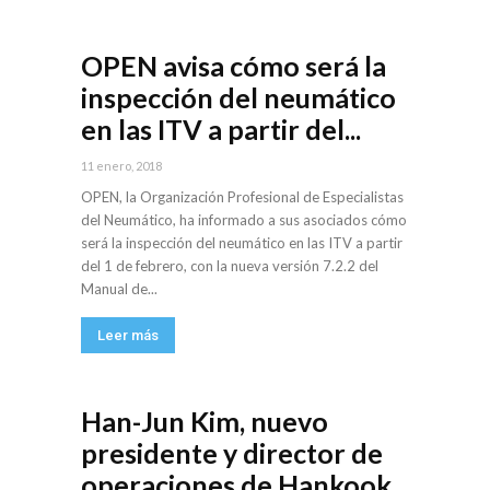
OPEN avisa cómo será la
inspección del neumático
en las ITV a partir del...
11 enero, 2018
OPEN, la Organización Profesional de Especialistas
del Neumático, ha informado a sus asociados cómo
será la inspección del neumático en las ITV a partir
del 1 de febrero, con la nueva versión 7.2.2 del
Manual de...
Leer más
Han-Jun Kim, nuevo
presidente y director de
operaciones de Hankook