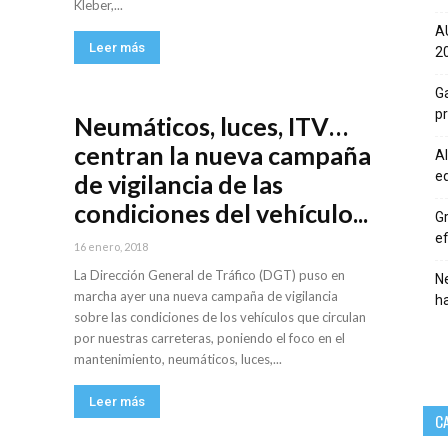
Kleber,...
A
Leer más
20
Ga
p
Neumáticos, luces, ITV…
centran la nueva campaña
Al
eq
de vigilancia de las
condiciones del vehículo...
Gr
ef
16 enero, 2018
La Dirección General de Tráfico (DGT) puso en
Ne
marcha ayer una nueva campaña de vigilancia
h
sobre las condiciones de los vehículos que circulan
por nuestras carreteras, poniendo el foco en el
mantenimiento, neumáticos, luces,...
Leer más
C