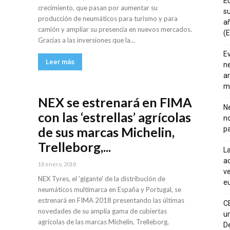
E
crecimiento, que pasan por aumentar su
su
producción de neumáticos para turismo y para
añ
camión y ampliar su presencia en nuevos mercados.
(E
Gracias a las inversiones que la...
E
Leer más
ne
ar
m
NEX se estrenará en FIMA
Ne
con las ‘estrellas’ agrícolas
n
de sus marcas Michelin,
pa
Trelleborg,...
La
ac
18 enero, 2018
ve
NEX Tyres, el 'gigante' de la distribución de
eu
neumáticos multimarca en España y Portugal, se
estrenará en FIMA 2018 presentando las últimas
C
novedades de su amplia gama de cubiertas
un
agrícolas de las marcas Michelin, Trelleborg,
De