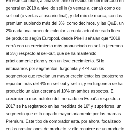
En este contexto, al analizar tanto la evolución del mercado en
general en 2018 a nivel de sell in (o ventas al canal) como de
sell out (o ventas al usuario final), y del mix de marca, con las
premium subiendo más del 3%, como decimos, y las Q&B, un
2% cada una, amén de calcular la cuota actual de cada línea
de producto según Europool, desde Pirelli señalan que “2018
cerró con un crecimiento más pronunciado en sell-in (cercano
al 3%) respecto al sell-out, que se ha mantenido
prácticamente plano y con un leve crecimiento. Si lo
estudiamos por segmentos, furgoneta y 4×4 son los
segmentos que revelan un mayor crecimiento: los todoterreno
repuntan más del 4% en sell out y sell in, y en furgoneta se ha
producido un alza cercana al 10% en ambos aspectos. El
crecimiento más nototrio del mercado en España respecto a
2017 se ha registrado en las medidas de 18” y superiores, un
segmento que está copado mayoritariamente por las marcas
Premium. Este tipo de comprador está, por ahora, focalizado
en las prestaciones de producto, y ello requiere de un producto