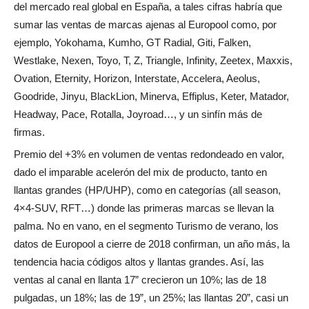
del mercado real global en España, a tales cifras habría que
sumar las ventas de marcas ajenas al Europool como, por
ejemplo, Yokohama, Kumho, GT Radial, Giti, Falken,
Westlake, Nexen, Toyo, T, Z, Triangle, Infinity, Zeetex, Maxxis,
Ovation, Eternity, Horizon, Interstate, Accelera, Aeolus,
Goodride, Jinyu, BlackLion, Minerva, Effiplus, Keter, Matador,
Headway, Pace, Rotalla, Joyroad…, y un sinfín más de
firmas.
Premio del +3% en volumen de ventas redondeado en valor,
dado el imparable acelerón del mix de producto, tanto en
llantas grandes (HP/UHP), como en categorías (all season,
4×4-SUV, RFT…) donde las primeras marcas se llevan la
palma. No en vano,
en el segmento Turismo de verano, los
datos de Europool a cierre de 2018 confirman, un año más, la
tendencia hacia códigos altos y llantas grandes. Así, las
ventas al canal en llanta 17” crecieron un 10%; las de 18
pulgadas, un 18%; las de 19”, un 25%; las llantas 20”, casi un