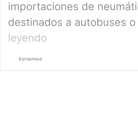
importaciones de neumáti
destinados a autobuses 
Neumáticos
leyendo
V.I.:
La
Ley
Europneus
marca
el
mercado
(Reportaje)