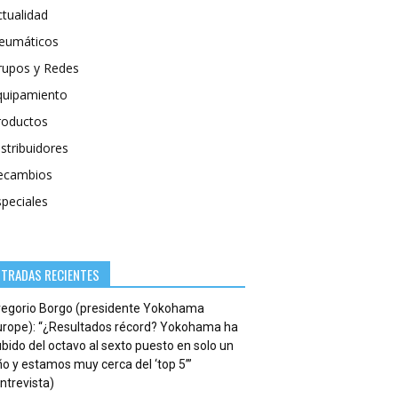
ctualidad
eumáticos
rupos y Redes
quipamiento
roductos
stribuidores
ecambios
speciales
NTRADAS RECIENTES
regorio Borgo (presidente Yokohama
urope): “¿Resultados récord? Yokohama ha
bido del octavo al sexto puesto en solo un
o y estamos muy cerca del ‘top 5’”
ntrevista)