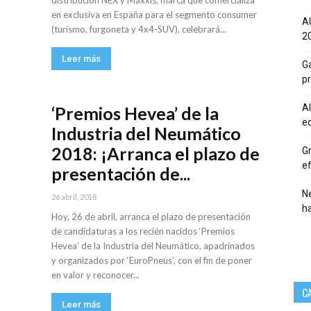
distribución NEX y Maxxis, marca que comercializa
en exclusiva en España para el segmento consumer
A
(turismo, furgoneta y 4x4-SUV), celebrará...
20
Leer más
Ga
p
Al
‘Premios Hevea’ de la
eq
Industria del Neumático
2018: ¡Arranca el plazo de
Gr
ef
presentación de...
Ne
26 abril, 2018
h
Hoy, 26 de abril, arranca el plazo de presentación
de candidaturas a los recién nacidos ‘Premios
Hevea’ de la Industria del Neumático, apadrinados
y organizados por ‘EuroPneus’, con el fin de poner
en valor y reconocer...
C
Leer más