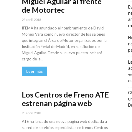
Miguel Aguilar al frente
E
de Motortec
ne
ar
25 abril, 2018
m
IFEMA ha anunciado el nombramiento de David
Moneo Vara como nuevo director de los salones
Ne
que integran el Área de Motor organizados por la
n
Institución Ferial de Madrid, en sustitución de
pa
Miguel Aguilar. Desde su nuevo puesto se hará
cargo de la...
La
ac
Leer más
ve
eu
Los Centros de Freno ATE
C
un
estrenan página web
De
23 abril, 2018
ATE ha lanzado una nueva página web dedicada a
su red de servicios especialistas en frenos Centros