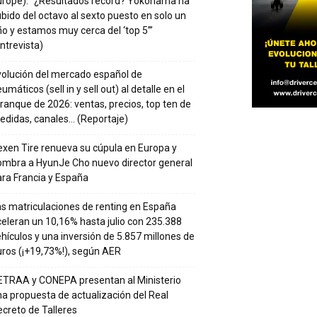
urope): “¿Resultados récord? Yokohama ha
bido del octavo al sexto puesto en solo un
o y estamos muy cerca del ‘top 5’”
ntrevista)
volución del mercado español de
umáticos (sell in y sell out) al detalle en el
ranque de 2026: ventas, precios, top ten de
edidas, canales… (Reportaje)
xen Tire renueva su cúpula en Europa y
ombra a HyunJe Cho nuevo director general
ra Francia y España
s matriculaciones de renting en España
eleran un 10,16% hasta julio con 235.388
hículos y una inversión de 5.857 millones de
ros (¡+19,73%!), según AER
ETRAA y CONEPA presentan al Ministerio
a propuesta de actualización del Real
creto de Talleres