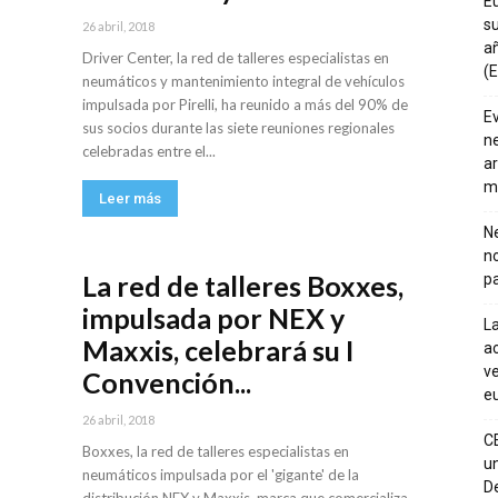
E
su
26 abril, 2018
añ
Driver Center, la red de talleres especialistas en
(E
neumáticos y mantenimiento integral de vehículos
impulsada por Pirelli, ha reunido a más del 90% de
E
sus socios durante las siete reuniones regionales
ne
celebradas entre el...
ar
m
Leer más
Ne
n
La red de talleres Boxxes,
pa
impulsada por NEX y
La
Maxxis, celebrará su I
ac
ve
Convención...
eu
26 abril, 2018
C
Boxxes, la red de talleres especialistas en
un
neumáticos impulsada por el 'gigante' de la
De