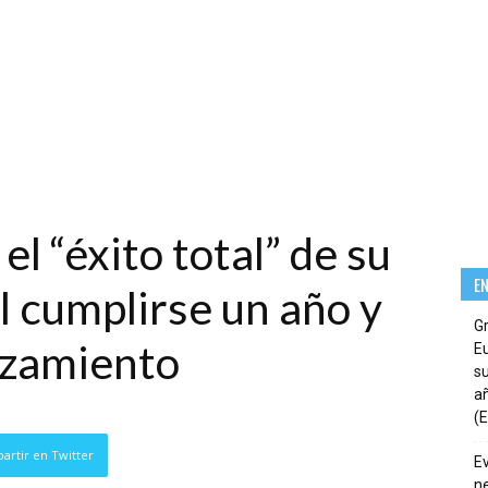
el “éxito total” de su
E
l cumplirse un año y
G
nzamiento
E
su
añ
(E
artir en Twitter
E
ne