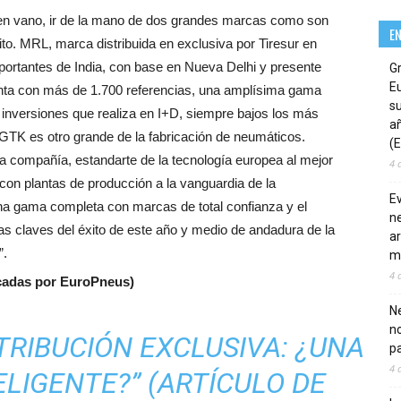
o en vano, ir de la mano de dos grandes marcas como son
E
o. MRL, marca distribuida en exclusiva por Tiresur en
portantes de India, con base en Nueva Delhi y presente
G
E
ta con más de 1.700 referencias, una amplísima gama
su
s inversiones que realiza en I+D, siempre bajos los más
añ
 GTK es otro grande de la fabricación de neumáticos.
(E
a compañía, estandarte de la tecnología europea al mejor
4 
on plantas de producción a la vanguardia de la
E
na gama completa con marcas de total confianza y el
ne
 las claves del éxito de este año y medio de andadura de la
ar
”.
m
4 
icadas por EuroPneus)
Ne
n
TRIBUCIÓN EXCLUSIVA: ¿UNA
pa
4 
LIGENTE?” (ARTÍCULO DE