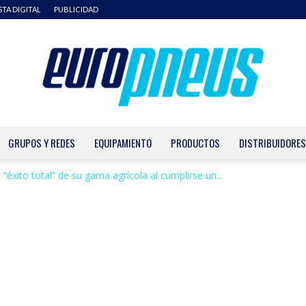
STA DIGITAL
PUBLICIDAD
GRUPOS Y REDES
EQUIPAMIENTO
PRODUCTOS
DISTRIBUIDORES
Europneus
l “éxito total” de su gama agrícola al cumplirse un...