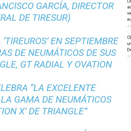
La
ANCISCO GARCÍA, DIRECTOR
ac
ve
RAL DE TIRESUR)
eu
4 
C
 ‘TIREUROS’ EN SEPTIEMBRE
un
AS DE NEUMÁTICOS DE SUS
De
31
LE, GT RADIAL Y OVATION
ELEBRA “LA EXCELENTE
 LA GAMA DE NEUMÁTICOS
ION X’ DE TRIANGLE”