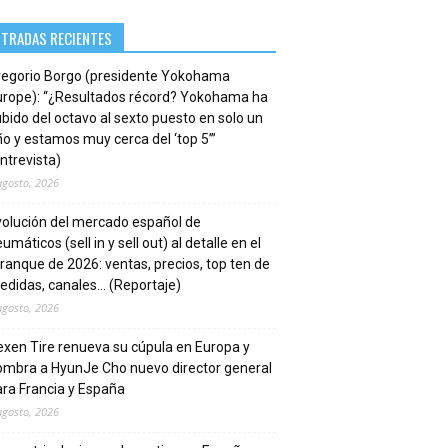
NTRADAS RECIENTES
regorio Borgo (presidente Yokohama
urope): “¿Resultados récord? Yokohama ha
bido del octavo al sexto puesto en solo un
o y estamos muy cerca del ‘top 5’”
ntrevista)
agosto, 2026
volución del mercado español de
umáticos (sell in y sell out) al detalle en el
ranque de 2026: ventas, precios, top ten de
edidas, canales… (Reportaje)
agosto, 2026
xen Tire renueva su cúpula en Europa y
ombra a HyunJe Cho nuevo director general
ra Francia y España
agosto, 2026