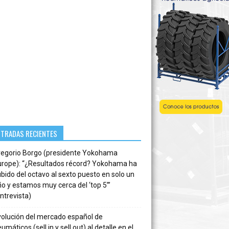
NTRADAS RECIENTES
regorio Borgo (presidente Yokohama
urope): “¿Resultados récord? Yokohama ha
bido del octavo al sexto puesto en solo un
o y estamos muy cerca del ‘top 5’”
ntrevista)
volución del mercado español de
umáticos (sell in y sell out) al detalle en el