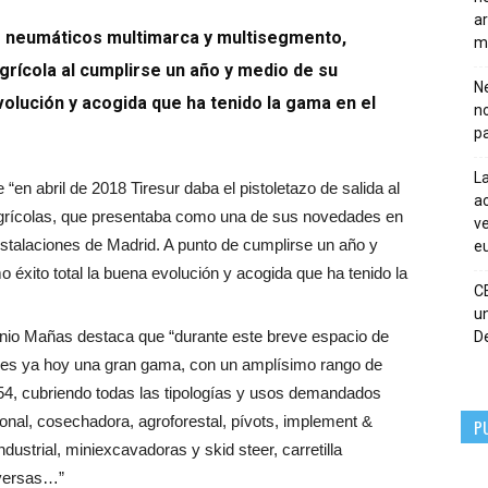
ar
 de neumáticos multimarca y multisegmento,
m
agrícola al cumplirse un año y medio de su
Ne
olución y acogida que ha tenido la gama en el
n
pa
La
“en abril de 2018 Tiresur daba el pistoletazo de salida al
ac
grícolas, que presentaba como una de sus novedades en
ve
nstalaciones de Madrid. A punto de cumplirse un año y
eu
éxito total la buena evolución y acogida que ha tenido la
C
un
nio Mañas destaca que “durante este breve espacio de
De
e es ya hoy una gran gama, con un amplísimo rango de
 54, cubriendo todas las tipologías y usos demandados
agonal, cosechadora, agroforestal, pívots, implement &
P
r industrial, miniexcavadoras y skid steer, carretilla
diversas…”