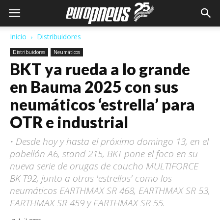
Inicio
Distribuidores
Distribuidores
Neumáticos
BKT ya rueda a lo grande
en Bauma 2025 con sus
neumáticos ‘estrella’ para
OTR e industrial
• Desde hoy y hasta el próximo domingo 13, en el
pabellón A6, stand 215, BKT pone el foco en su
nueva serie de orugas de caucho MULTIFORCE
BK T92, junto a otras 'estrellas' como los
neumáticos EARTHMAX SR 468, EARTHMAX SR 53,
EARTHMAX SR 459 y EARTHMAX SR 55.